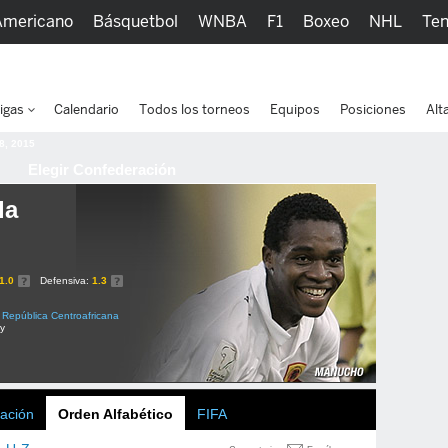
Americano
Básquetbol
WNBA
F1
Boxeo
NHL
Ten
picos
Más Deportes
Watc
igas
Calendario
Todos los torneos
Equipos
Posiciones
Alt
 8, 2015
Elegir Confederación
la
1.0
Defensiva:
1.3
República Centroafricana
ly
ación
Orden Alfabético
FIFA