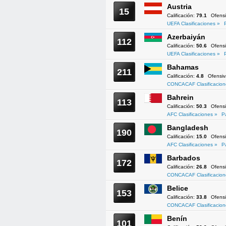
Austria
15
Calificación:
79.1
Ofens
UEFA Clasificaciones »
Azerbaiyán
112
Calificación:
50.6
Ofens
UEFA Clasificaciones »
Bahamas
211
Calificación:
4.8
Ofensi
CONCACAF Clasificacion
Bahrein
113
Calificación:
50.3
Ofens
AFC Clasificaciones »
P
Bangladesh
190
Calificación:
15.0
Ofens
AFC Clasificaciones »
P
Barbados
172
Calificación:
26.8
Ofens
CONCACAF Clasificacion
Belice
153
Calificación:
33.8
Ofens
CONCACAF Clasificacion
Benín
101