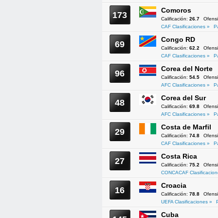
Comoros
173
Calificación:
26.7
Ofens
CAF Clasificaciones »
P
Congo RD
69
Calificación:
62.2
Ofens
CAF Clasificaciones »
P
Corea del Norte
96
Calificación:
54.5
Ofens
AFC Clasificaciones »
P
Corea del Sur
48
Calificación:
69.8
Ofens
AFC Clasificaciones »
P
Costa de Marfil
29
Calificación:
74.8
Ofens
CAF Clasificaciones »
P
Costa Rica
27
Calificación:
75.2
Ofens
CONCACAF Clasificacion
Croacia
16
Calificación:
78.8
Ofens
UEFA Clasificaciones »
Cuba