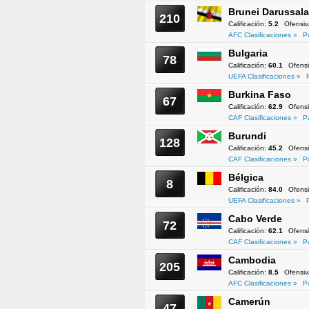
Brunei Darussal
210
Calificación:
5.2
Ofensi
AFC Clasificaciones »
P
Bulgaria
78
Calificación:
60.1
Ofens
UEFA Clasificaciones »
Burkina Faso
67
Calificación:
62.9
Ofens
CAF Clasificaciones »
P
Burundi
128
Calificación:
45.2
Ofens
CAF Clasificaciones »
P
Bélgica
8
Calificación:
84.0
Ofens
UEFA Clasificaciones »
Cabo Verde
72
Calificación:
62.1
Ofens
CAF Clasificaciones »
P
Cambodia
205
Calificación:
8.5
Ofensi
AFC Clasificaciones »
P
Camerún
47