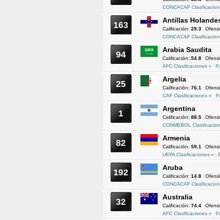
CONCACAF Clasificacion
Antillas Holande
163
Calificación:
29.3
Ofens
CONCACAF Clasificacion
Arabia Saudita
94
Calificación:
54.8
Ofens
AFC Clasificaciones »
P
Argelia
25
Calificación:
76.1
Ofens
CAF Clasificaciones »
P
Argentina
1
Calificación:
88.5
Ofens
CONMEBOL Clasificacion
Armenia
82
Calificación:
59.1
Ofens
UEFA Clasificaciones »
Aruba
192
Calificación:
14.8
Ofens
CONCACAF Clasificacion
Australia
32
Calificación:
74.4
Ofens
AFC Clasificaciones »
P