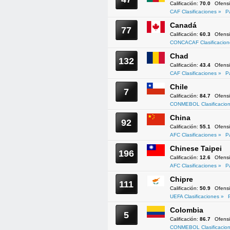
Calificación:
70.0
Ofens
CAF Clasificaciones »
P
Canadá
77
Calificación:
60.3
Ofens
CONCACAF Clasificacion
Chad
132
Calificación:
43.4
Ofens
CAF Clasificaciones »
P
Chile
7
Calificación:
84.7
Ofens
CONMEBOL Clasificacion
China
92
Calificación:
55.1
Ofens
AFC Clasificaciones »
P
Chinese Taipei
196
Calificación:
12.6
Ofens
AFC Clasificaciones »
P
Chipre
111
Calificación:
50.9
Ofens
UEFA Clasificaciones »
Colombia
5
Calificación:
86.7
Ofens
CONMEBOL Clasificacion