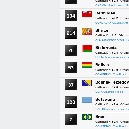
Calificación:
53.3
Ofens
CAF Clasificaciones »
P
Bermudas
134
Calificación:
42.2
Ofens
CONCACAF Clasificacion
Bhutan
214
Calificación:
2.5
Ofensi
AFC Clasificaciones »
P
Bielorrusia
76
Calificación:
60.4
Ofens
UEFA Clasificaciones »
Bolivia
53
Calificación:
66.0
Ofens
CONMEBOL Clasificacion
Bosnia-Herzegov
37
Calificación:
72.6
Ofens
UEFA Clasificaciones »
Botswana
120
Calificación:
47.0
Ofens
CAF Clasificaciones »
P
Brasil
2
Calificación:
88.5
Ofens
CONMEBOL Clasificacion