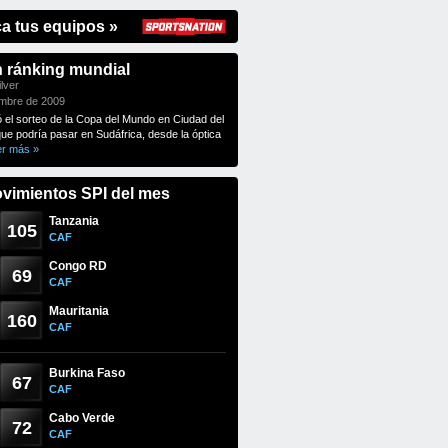
ca tus equipos »
n ránking mundial
lver
embre de 2009
ó el sorteo de la Copa del Mundo en Ciudad del
que podría pasar en Sudáfrica, desde la óptica
er más »
vimientos SPI del mes
Tanzania
105
CAF
Congo RD
69
CAF
Mauritania
160
CAF
Burkina Faso
67
CAF
Cabo Verde
72
CAF