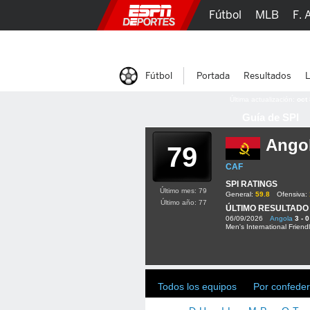
Fútbol
MLB
F. 
Lucha Libre
Olím
Fútbol
Portada
Resultados
L
Última actualización:
oct
Guía de SPI
Ango
79
CAF
SPI RATINGS
Último mes: 79
General:
59.8
Ofensiva:
Último año: 77
ÚLTIMO RESULTADO
06/09/2026
Angola
3 - 0
Men's International Friend
Todos los equipos
Por confeder