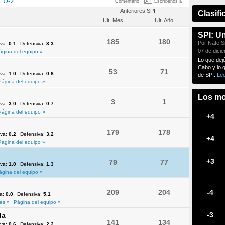
U-Z
Comentario
Escríbenos a
Anteriores SPI
Clasifi
Ult. Mes
Ult. Año
SPI: U
185
180
Por Nate Si
iva:
0.1
Defensiva:
3.3
07 de dici
ágina del equipo »
Lo que dej
Cabo y lo 
53
71
iva:
1.0
Defensiva:
0.8
de SPI.
Le
Página del equipo »
Los mo
3
1
iva:
3.0
Defensiva:
0.7
Página del equipo »
+4
179
178
iva:
0.2
Defensiva:
3.2
+4
Página del equipo »
+3
79
77
iva:
1.0
Defensiva:
1.3
ágina del equipo »
209
204
-4
va:
0.0
Defensiva:
5.1
es »
Página del equipo »
-3
da
141
134
iva:
0.6
Defensiva:
2.2