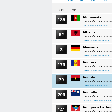
A-C
D-H
I-L
M-P
Q-T
SPI
País
Afghanistan
185
Calificación:
17.6
Ofens
AFC Clasificaciones »
P
Albania
52
Calificación:
66.5
Ofens
UEFA Clasificaciones »
Alemania
3
Calificación:
88.1
Ofens
UEFA Clasificaciones »
Andorra
179
Calificación:
20.9
Ofens
UEFA Clasificaciones »
Angola
79
Calificación:
59.8
Ofens
CAF Clasificaciones »
P
Anguilla
209
Calificación:
6.1
Ofensi
CONCACAF Clasificacion
Antigua y Barbu
141
Calificación:
38.4
Ofens