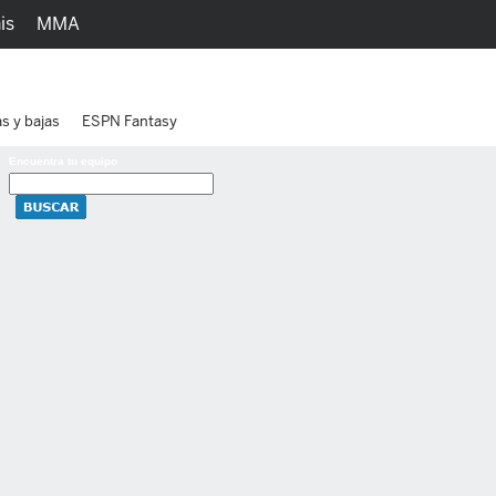
is
MMA
h
Juegos
Ediciones
as y bajas
ESPN Fantasy
Encuentra tu equipo