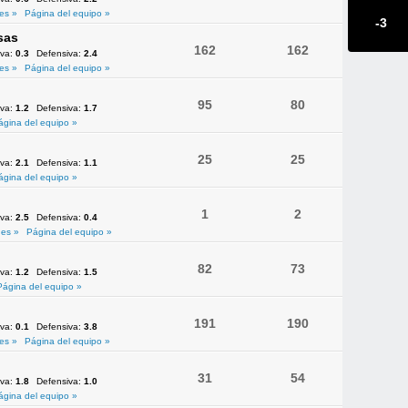
es »
Página del equipo »
-3
sas
162
162
iva:
0.3
Defensiva:
2.4
es »
Página del equipo »
95
80
iva:
1.2
Defensiva:
1.7
ágina del equipo »
25
25
iva:
2.1
Defensiva:
1.1
ágina del equipo »
1
2
iva:
2.5
Defensiva:
0.4
es »
Página del equipo »
82
73
iva:
1.2
Defensiva:
1.5
Página del equipo »
191
190
iva:
0.1
Defensiva:
3.8
es »
Página del equipo »
31
54
iva:
1.8
Defensiva:
1.0
ágina del equipo »