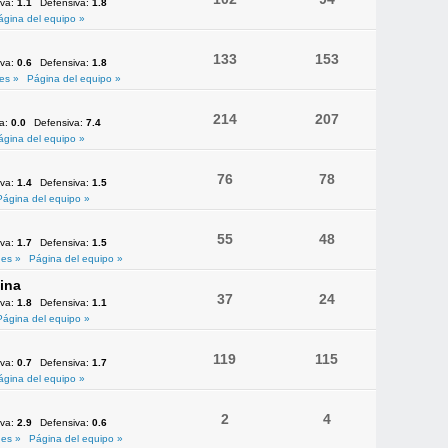
iva:
1.1
Defensiva:
1.8
ágina del equipo »
133
153
iva:
0.6
Defensiva:
1.8
es »
Página del equipo »
214
207
va:
0.0
Defensiva:
7.4
ágina del equipo »
76
78
iva:
1.4
Defensiva:
1.5
Página del equipo »
55
48
iva:
1.7
Defensiva:
1.5
es »
Página del equipo »
ina
37
24
iva:
1.8
Defensiva:
1.1
Página del equipo »
119
115
iva:
0.7
Defensiva:
1.7
ágina del equipo »
2
4
iva:
2.9
Defensiva:
0.6
es »
Página del equipo »