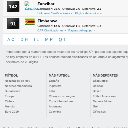
Zanzibar
142
Calificación:
37.6
Ofensiva:
0.6
Defensiva:
2.3
Unknown Clasificaciones »
Página del equipo »
Zimbabwe
91
Calificación:
55.6
Ofensiva:
1.1
Defensiva:
1.5
CAF Clasificaciones »
Página del equipo »
A-C
D-H
I-L
M-P
Q-T
U-Z
Importante: por la manera en que se muestran los rankings SPI, parece que algunos eq
no hay empates en el SPI. Los equipos quedan clasificados de acuerdo a un algoritmo 
decimales de 20 dígitos.
FÚTBOL
MÁS FÚTBOL
MÁS DEPORTES
Resultados de Hoy
España
Básquetbol
Norte/Centroamérica
Inglaterra
Béisbol
Sudamérica
Italia
Boxeo
Europa
Champions League
Fútbol Americano
Clubes
Copa Libertadores
Deporte Motor
Mundial
Argentina
Golf
Euro 2016
Colombia
Olímpicos