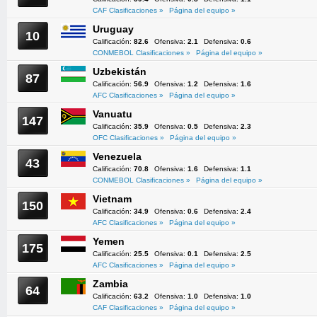
CAF Clasificaciones »
Página del equipo »
Uruguay
10
Calificación:
82.6
Ofensiva:
2.1
Defensiva:
0.6
CONMEBOL Clasificaciones »
Página del equipo »
Uzbekistán
87
Calificación:
56.9
Ofensiva:
1.2
Defensiva:
1.6
AFC Clasificaciones »
Página del equipo »
Vanuatu
147
Calificación:
35.9
Ofensiva:
0.5
Defensiva:
2.3
OFC Clasificaciones »
Página del equipo »
Venezuela
43
Calificación:
70.8
Ofensiva:
1.6
Defensiva:
1.1
CONMEBOL Clasificaciones »
Página del equipo »
Vietnam
150
Calificación:
34.9
Ofensiva:
0.6
Defensiva:
2.4
AFC Clasificaciones »
Página del equipo »
Yemen
175
Calificación:
25.5
Ofensiva:
0.1
Defensiva:
2.5
AFC Clasificaciones »
Página del equipo »
Zambia
64
Calificación:
63.2
Ofensiva:
1.0
Defensiva:
1.0
CAF Clasificaciones »
Página del equipo »