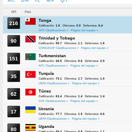
A-C
D-H
I-L
M-P
Q-T
U-Z
SPI
País
Tonga
216
Calificación:
1.6
Ofensiva:
0.0
Defensiva:
6.4
OFC Clasificaciones »
Página del equipo »
Trinidad y Tobago
90
Calificación:
55.7
Ofensiva:
1.1
Defensiva:
1.6
CONCACAF Clasificaciones »
Página del equipo »
Turkmenistan
151
Calificación:
34.5
Ofensiva:
0.6
Defensiva:
2.5
AFC Clasificaciones »
Página del equipo »
Turquía
35
Calificación:
73.1
Ofensiva:
1.7
Defensiva:
1.0
UEFA Clasificaciones »
Página del equipo »
Túnez
62
Calificación:
63.4
Ofensiva:
1.4
Defensiva:
1.4
CAF Clasificaciones »
Página del equipo »
Ucrania
17
Calificación:
77.7
Ofensiva:
1.5
Defensiva:
0.6
UEFA Clasificaciones »
Página del equipo »
Uganda
80
Calificación:
59.4
Ofensiva:
0.8
Defensiva:
1.1