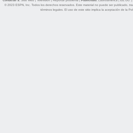
Contactar a:
Sitio Web
|
Televisión
|
Reportar problema
|
Publicidad:
Latinoamérica
|
EE.UU.
|
© 2023 ESPN, Inc. Todos los derechos reservados. Este material no puede ser publicado, trans
términos legales
. El uso de este sitio implica la aceptación de la
Pol