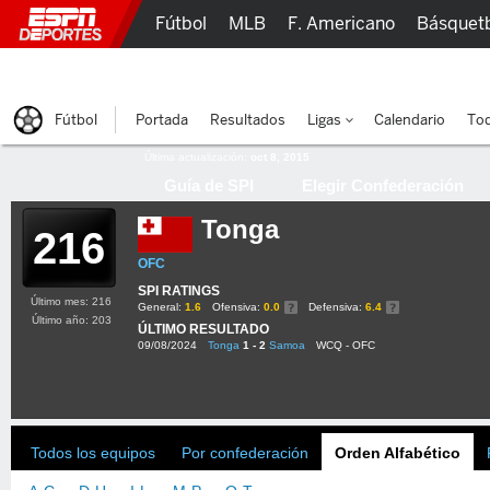
Fútbol
MLB
F. Americano
Básquet
Lucha Libre
Olímpicos
Más Deportes
Fútbol
Portada
Resultados
Ligas
Calendario
Tod
Última actualización:
oct 8, 2015
Guía de SPI
Elegir Confederación
Tonga
216
OFC
SPI RATINGS
Último mes: 216
General:
1.6
Ofensiva:
0.0
Defensiva:
6.4
Último año: 203
ÚLTIMO RESULTADO
09/08/2024
Tonga
1 - 2
Samoa
WCQ - OFC
Todos los equipos
Por confederación
Orden Alfabético