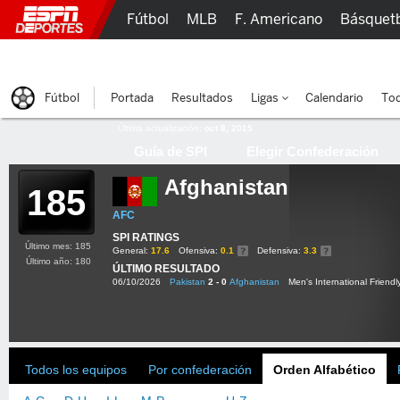
Fútbol
MLB
F. Americano
Básquet
Lucha Libre
Olímpicos
Más Deportes
Fútbol
Portada
Resultados
Ligas
Calendario
Tod
Última actualización:
oct 8, 2015
Guía de SPI
Elegir Confederación
Afghanistan
185
AFC
SPI RATINGS
Último mes: 185
General:
17.6
Ofensiva:
0.1
Defensiva:
3.3
Último año: 180
ÚLTIMO RESULTADO
06/10/2026
Pakistan
2 - 0
Afghanistan
Men's International Friendl
Todos los equipos
Por confederación
Orden Alfabético