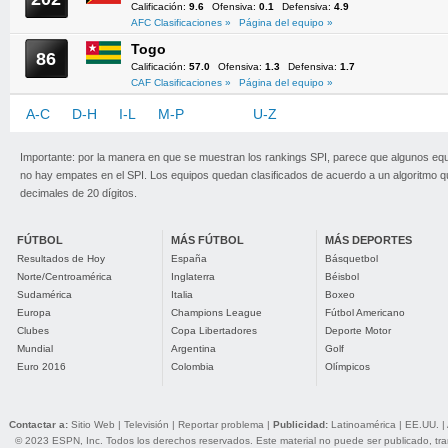
Calificación:
9.6
Ofensiva:
0.1
Defensiva:
4.9
AFC Clasificaciones »
Página del equipo »
Togo
86
Calificación:
57.0
Ofensiva:
1.3
Defensiva:
1.7
CAF Clasificaciones »
Página del equipo »
A-C
D-H
I-L
M-P
Q-T
U-Z
Importante: por la manera en que se muestran los rankings SPI, parece que algunos eq
no hay empates en el SPI. Los equipos quedan clasificados de acuerdo a un algoritmo 
decimales de 20 dígitos.
FÚTBOL
MÁS FÚTBOL
MÁS DEPORTES
Resultados de Hoy
España
Básquetbol
Norte/Centroamérica
Inglaterra
Béisbol
Sudamérica
Italia
Boxeo
Europa
Champions League
Fútbol Americano
Clubes
Copa Libertadores
Deporte Motor
Mundial
Argentina
Golf
Euro 2016
Colombia
Olímpicos
Contactar a:
Sitio Web
|
Televisión
|
Reportar problema
|
Publicidad:
Latinoamérica
|
EE.UU.
|
© 2023 ESPN, Inc. Todos los derechos reservados. Este material no puede ser publicado, trans