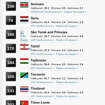
Surinam
159
Calificación:
30.1
Ofensiva:
0.5
Defensiva:
2.7
CONCACAF Clasificaciones »
Página del equipo »
Syria
74
Calificación:
61.6
Ofensiva:
1.4
Defensiva:
1.5
AFC Clasificaciones »
Página del equipo »
São Tomé and Príncipe
180
Calificación:
20.7
Ofensiva:
0.4
Defensiva:
3.6
CAF Clasificaciones »
Página del equipo »
Tahití
170
Calificación:
27.2
Ofensiva:
0.5
Defensiva:
3.1
OFC Clasificaciones »
Página del equipo »
Tajikistan
164
Calificación:
28.9
Ofensiva:
0.5
Defensiva:
2.8
AFC Clasificaciones »
Página del equipo »
Tanzania
105
Calificación:
51.7
Ofensiva:
1.1
Defensiva:
1.8
CAF Clasificaciones »
Página del equipo »
Thailand
131
Calificación:
43.4
Ofensiva:
0.8
Defensiva:
2.0
AFC Clasificaciones »
Página del equipo »
Timor-Leste
202