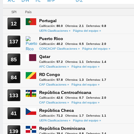
A-C
D-H
I-L
M-P
Q-T
U-Z
SPI
País
Portugal
12
Calificación:
80.0
Ofensiva:
2.1
Defensiva:
0.8
UEFA Clasificaciones »
Página del equipo »
Puerto Rico
137
Calificación:
40.2
Ofensiva:
0.5
Defensiva:
2.0
CONCACAF Clasificaciones »
Página del equipo »
Qatar
85
Calificación:
57.2
Ofensiva:
1.1
Defensiva:
1.4
AFC Clasificaciones »
Página del equipo »
RD Congo
84
Calificación:
57.8
Ofensiva:
1.3
Defensiva:
1.7
CAF Clasificaciones »
Página del equipo »
República Centroafricana
133
Calificación:
42.6
Ofensiva:
0.7
Defensiva:
2.0
CAF Clasificaciones »
Página del equipo »
República Checa
41
Calificación:
71.2
Ofensiva:
1.7
Defensiva:
1.1
UEFA Clasificaciones »
Página del equipo »
República Dominicana
139
Calificación:
39.4
Ofensiva:
0.8
Defensiva:
2.4