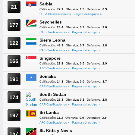
Serbia
21
Calificación:
77.1
Ofensiva:
1.9
Defensiva:
0.9
UEFA Clasificaciones »
Página del equipo »
Seychelles
177
Calificación:
23.4
Ofensiva:
0.3
Defensiva:
3.0
CAF Clasificaciones »
Página del equipo »
Sierra Leona
122
Calificación:
46.3
Ofensiva:
0.7
Defensiva:
1.8
CAF Clasificaciones »
Página del equipo »
Singapore
166
Calificación:
27.8
Ofensiva:
0.5
Defensiva:
2.9
AFC Clasificaciones »
Página del equipo »
Somalia
191
Calificación:
14.8
Ofensiva:
0.0
Defensiva:
3.7
CAF Clasificaciones »
Página del equipo »
South Sudan
174
Calificación:
26.3
Ofensiva:
0.3
Defensiva:
2.8
CAF Clasificaciones »
Página del equipo »
Sri Lanka
197
Calificación:
11.3
Ofensiva:
0.0
Defensiva:
3.9
AFC Clasificaciones »
Página del equipo »
St. Kitts y Nevis
157