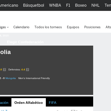
Americano
Básquetbol
WNBA
F1
Boxeo
NHL
Ten
picos
Más Deportes
Watc
igas
Calendario
Todos los torneos
Equipos
Posiciones
Alt
 8, 2015
Elegir Confederación
olia
.0
Defensiva:
4.4
2 - 0
Mongolia
Men's International Friendly
ación
Orden Alfabético
FIFA