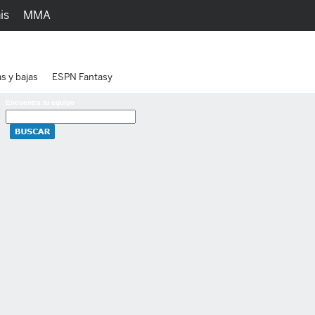
is
MMA
h
Juegos
Ediciones
as y bajas
ESPN Fantasy
Encuentra tu equipo