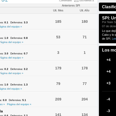
U-Z
Comentario
Escríbenos a
Anteriores SPI
Clasifi
Ult. Mes
Ult. Año
SPI: U
185
180
Por Nate Si
iva:
0.1
Defensiva:
3.3
07 de dici
ágina del equipo »
Lo que dej
Cabo y lo 
53
71
iva:
1.0
Defensiva:
0.8
de SPI.
Le
Página del equipo »
Los mo
3
1
iva:
3.0
Defensiva:
0.7
Página del equipo »
+4
179
178
iva:
0.2
Defensiva:
3.2
+4
Página del equipo »
+3
79
77
iva:
1.0
Defensiva:
1.3
ágina del equipo »
209
204
-4
va:
0.0
Defensiva:
5.1
es »
Página del equipo »
-3
da
141
134
iva:
0.6
Defensiva:
2.2