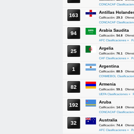
CONCACAF Clasificacion
Antillas Holande
163
Calificación:
29.3
Ofens
CONCACAF Clasificacion
Arabia Saudita
94
Calificación:
54.8
Ofens
AFC Clasificaciones »
P
Argelia
25
Calificación:
76.1
Ofens
CAF Clasificaciones »
P
Argentina
1
Calificación:
88.5
Ofens
CONMEBOL Clasificacion
Armenia
82
Calificación:
59.1
Ofens
UEFA Clasificaciones »
Aruba
192
Calificación:
14.8
Ofens
CONCACAF Clasificacion
Australia
32
Calificación:
74.4
Ofens
AFC Clasificaciones »
P