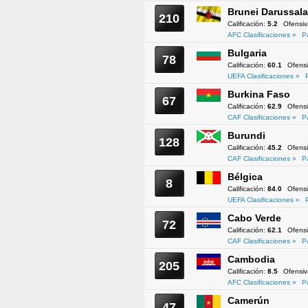
Brunei Darussal
210
Calificación:
5.2
Ofensi
AFC Clasificaciones »
P
Bulgaria
78
Calificación:
60.1
Ofens
UEFA Clasificaciones »
Burkina Faso
67
Calificación:
62.9
Ofens
CAF Clasificaciones »
P
Burundi
128
Calificación:
45.2
Ofens
CAF Clasificaciones »
P
Bélgica
8
Calificación:
84.0
Ofens
UEFA Clasificaciones »
Cabo Verde
72
Calificación:
62.1
Ofens
CAF Clasificaciones »
P
Cambodia
205
Calificación:
8.5
Ofensi
AFC Clasificaciones »
P
Camerún
47