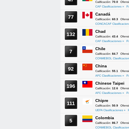
Calificación:
70.0
Ofens
CAF Clasificaciones »
P
Canadá
77
Calificación:
60.3
Ofens
CONCACAF Clasificacion
Chad
132
Calificación:
43.4
Ofens
CAF Clasificaciones »
P
Chile
7
Calificación:
84.7
Ofens
CONMEBOL Clasificacion
China
92
Calificación:
55.1
Ofens
AFC Clasificaciones »
P
Chinese Taipei
196
Calificación:
12.6
Ofens
AFC Clasificaciones »
P
Chipre
111
Calificación:
50.9
Ofens
UEFA Clasificaciones »
Colombia
5
Calificación:
86.7
Ofens
CONMEBOL Clasificacion