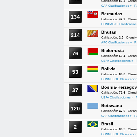
Calificación:
53.3
Ofens
CAF Clasificaciones »
P
Bermudas
134
Calificación:
42.2
Ofens
CONCACAF Clasificacion
Bhutan
214
Calificación:
2.5
Ofensi
AFC Clasificaciones »
P
Bielorrusia
76
Calificación:
60.4
Ofens
UEFA Clasificaciones »
Bolivia
53
Calificación:
66.0
Ofens
CONMEBOL Clasificacion
Bosnia-Herzegov
37
Calificación:
72.6
Ofens
UEFA Clasificaciones »
Botswana
120
Calificación:
47.0
Ofens
CAF Clasificaciones »
P
Brasil
2
Calificación:
88.5
Ofens
CONMEBOL Clasificacion