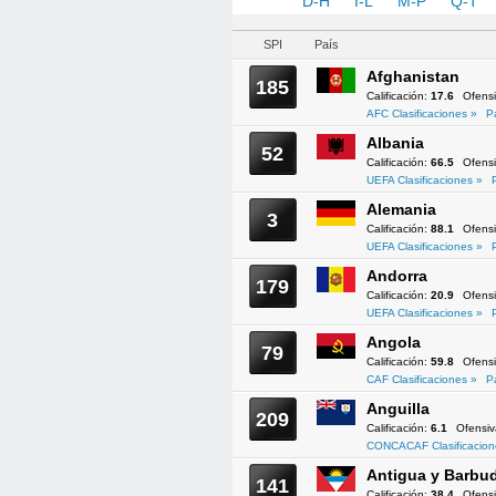
A-C
D-H
I-L
M-P
Q-T
SPI
País
Afghanistan
185
Calificación:
17.6
Ofens
AFC Clasificaciones »
P
Albania
52
Calificación:
66.5
Ofens
UEFA Clasificaciones »
Alemania
3
Calificación:
88.1
Ofens
UEFA Clasificaciones »
Andorra
179
Calificación:
20.9
Ofens
UEFA Clasificaciones »
Angola
79
Calificación:
59.8
Ofens
CAF Clasificaciones »
P
Anguilla
209
Calificación:
6.1
Ofensi
CONCACAF Clasificacion
Antigua y Barbu
141
Calificación:
38.4
Ofens