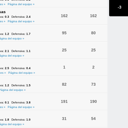
es »
Página del equipo »
-3
sas
162
162
iva:
0.3
Defensiva:
2.4
es »
Página del equipo »
95
80
iva:
1.2
Defensiva:
1.7
ágina del equipo »
25
25
iva:
2.1
Defensiva:
1.1
ágina del equipo »
1
2
iva:
2.5
Defensiva:
0.4
es »
Página del equipo »
82
73
iva:
1.2
Defensiva:
1.5
Página del equipo »
191
190
iva:
0.1
Defensiva:
3.8
es »
Página del equipo »
31
54
iva:
1.8
Defensiva:
1.0
ágina del equipo »