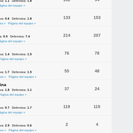
iva:
1.1
Defensiva:
1.8
ágina del equipo »
133
153
iva:
0.6
Defensiva:
1.8
es »
Página del equipo »
214
207
va:
0.0
Defensiva:
7.4
ágina del equipo »
76
78
iva:
1.4
Defensiva:
1.5
Página del equipo »
55
48
iva:
1.7
Defensiva:
1.5
es »
Página del equipo »
ina
37
24
iva:
1.8
Defensiva:
1.1
Página del equipo »
119
115
iva:
0.7
Defensiva:
1.7
ágina del equipo »
2
4
iva:
2.9
Defensiva:
0.6
es »
Página del equipo »