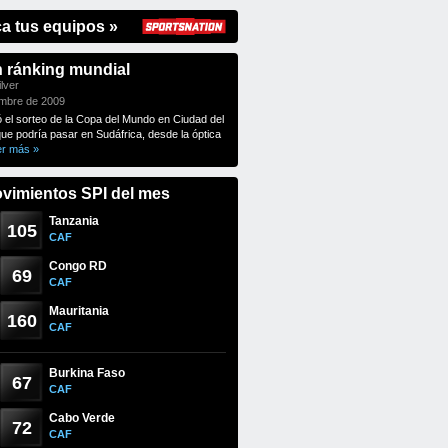
ca tus equipos »
n ránking mundial
lver
embre de 2009
ó el sorteo de la Copa del Mundo en Ciudad del
que podría pasar en Sudáfrica, desde la óptica
er más »
vimientos SPI del mes
Tanzania
105
CAF
Congo RD
69
CAF
Mauritania
160
CAF
Burkina Faso
67
CAF
Cabo Verde
72
CAF