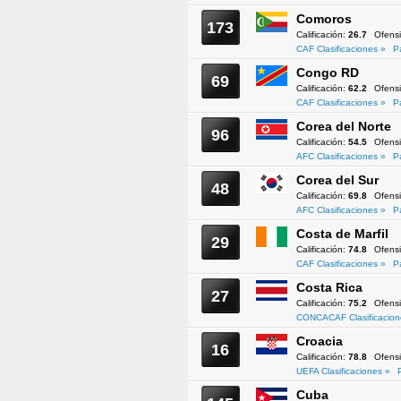
Comoros
173
Calificación:
26.7
Ofens
CAF Clasificaciones »
P
Congo RD
69
Calificación:
62.2
Ofens
CAF Clasificaciones »
P
Corea del Norte
96
Calificación:
54.5
Ofens
AFC Clasificaciones »
P
Corea del Sur
48
Calificación:
69.8
Ofens
AFC Clasificaciones »
P
Costa de Marfil
29
Calificación:
74.8
Ofens
CAF Clasificaciones »
P
Costa Rica
27
Calificación:
75.2
Ofens
CONCACAF Clasificacion
Croacia
16
Calificación:
78.8
Ofens
UEFA Clasificaciones »
Cuba