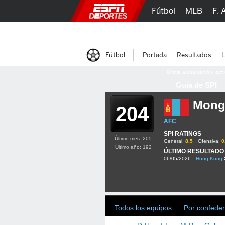
Fútbol
MLB
F. 
Lucha Libre
Olím
Fútbol
Portada
Resultados
L
Última actualización:
oct
Guía de SPI
Mong
204
AFC
SPI RATINGS
Último mes: 205
General:
8.5
Ofensiva:
0
Último año: 192
ÚLTIMO RESULTADO
06/05/2026
Hong Kong
Todos los equipos
Por confeder