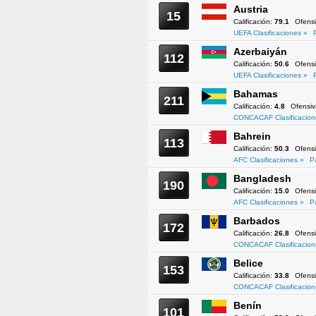
Austria
15
Calificación:
79.1
Ofens
UEFA Clasificaciones »
Azerbaiyán
112
Calificación:
50.6
Ofens
UEFA Clasificaciones »
Bahamas
211
Calificación:
4.8
Ofensi
CONCACAF Clasificacion
Bahrein
113
Calificación:
50.3
Ofens
AFC Clasificaciones »
P
Bangladesh
190
Calificación:
15.0
Ofens
AFC Clasificaciones »
P
Barbados
172
Calificación:
26.8
Ofens
CONCACAF Clasificacion
Belice
153
Calificación:
33.8
Ofens
CONCACAF Clasificacion
Benín
101