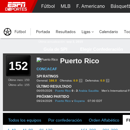
Fútbol
MLB
F. Americano
Básquet
Lucha Libre
Olímpicos
Más Deportes
Fútbol
Portada
Resultados
Ligas
Calendario
Tod
Última actualización:
sep 3, 2015
Guía de SPI
Elegir Confederación
Puerto Rico
152
CONCACAF
SPI RATINGS
Último mes: 150
General:
166.0
Ofensiva:
0.0
Defensiva:
0.0
Último año: 155
ÚLTIMO RESULTADO
06/05/2026
Puerto Rico
0 - 3
Arabia Saudita
Men's International F
PRÓXIMO PARTIDO
09/24/2026
Puerto Rico
v
Guyana
07:00 EDT
Todos los equipos
Por confederación
Orden Alfabético
F