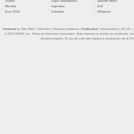
Clubes
Copa Libertadores
Deporte Motor
Mundial
Argentina
Golf
Euro 2016
Colombia
Olímpicos
Contactar a:
Sitio Web
|
Televisión
|
Reportar problema
|
Publicidad:
Latinoamérica
|
EE.UU.
|
© 2023 ESPN, Inc. Todos los derechos reservados. Este material no puede ser publicado, trans
términos legales
. El uso de este sitio implica la aceptación de la
Pol