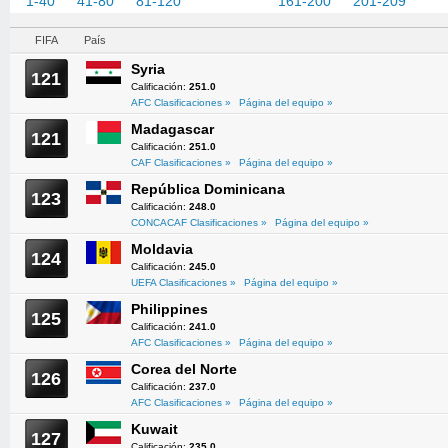
1-40
41-80
81-120
121-160
161-200
201-209
FIFA
País
Syria
121
Calificación:
251.0
AFC Clasificaciones »
Página del equipo »
Madagascar
121
Calificación:
251.0
CAF Clasificaciones »
Página del equipo »
República Dominicana
123
Calificación:
248.0
CONCACAF Clasificaciones »
Página del equipo »
Moldavia
124
Calificación:
245.0
UEFA Clasificaciones »
Página del equipo »
Philippines
125
Calificación:
241.0
AFC Clasificaciones »
Página del equipo »
Corea del Norte
126
Calificación:
237.0
AFC Clasificaciones »
Página del equipo »
Kuwait
127
Calificación:
235.0