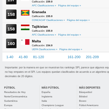
Calificación:
159.0
AFC Clasificaciones »
Página del equipo »
Granada
158
Calificación:
155.0
CONCACAF Clasificaciones »
Página del equipo »
Tajikistan
158
Calificación:
155.0
AFC Clasificaciones »
Página del equipo »
Malta
160
Calificación:
154.0
UEFA Clasificaciones »
Página del equipo »
1-40
41-80
81-120
121-160
161-200
201-209
Importante: por la manera en que se muestran los rankings SPI, parece que algunos eq
no hay empates en el SPI. Los equipos quedan clasificados de acuerdo a un algoritmo 
decimales de 20 dígitos.
FÚTBOL
MÁS FÚTBOL
MÁS DEPORTES
Resultados de Hoy
España
Básquetbol
Norte/Centroamérica
Inglaterra
Béisbol
Sudamérica
Italia
Boxeo
Europa
Champions League
Fútbol Americano