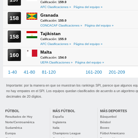
Calificación:
159.0
AFC Clasificaciones »
Página del equipo »
Granada
158
Calificación:
155.0
CONCACAF Clasificaciones »
Página del equipo »
Tajikistan
158
Calificación:
155.0
AFC Clasificaciones »
Página del equipo »
Malta
160
Calificación:
154.0
UEFA Clasificaciones »
Página del equipo »
1-40
41-80
81-120
121-160
161-200
201-209
Importante: por la manera en que se muestran los rankings SPI, parece que algunos eq
no hay empates en el SPI. Los equipos quedan clasificados de acuerdo a un algoritmo 
decimales de 20 dígitos.
FÚTBOL
MÁS FÚTBOL
MÁS DEPORTES
Resultados de Hoy
España
Básquetbol
Norte/Centroamérica
Inglaterra
Béisbol
Sudamérica
Italia
Boxeo
Europa
Champions League
Fútbol Americano