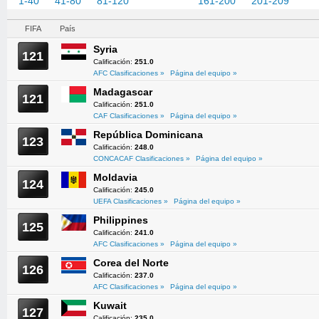
1-40
41-80
81-120
121-160
161-200
201-209
FIFA
País
Syria
121
Calificación:
251.0
AFC Clasificaciones »
Página del equipo »
Madagascar
121
Calificación:
251.0
CAF Clasificaciones »
Página del equipo »
República Dominicana
123
Calificación:
248.0
CONCACAF Clasificaciones »
Página del equipo »
Moldavia
124
Calificación:
245.0
UEFA Clasificaciones »
Página del equipo »
Philippines
125
Calificación:
241.0
AFC Clasificaciones »
Página del equipo »
Corea del Norte
126
Calificación:
237.0
AFC Clasificaciones »
Página del equipo »
Kuwait
127
Calificación:
235.0