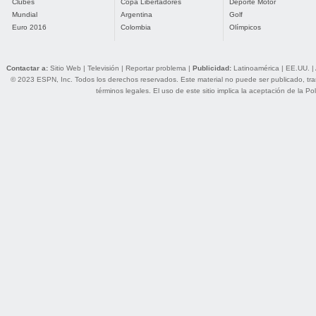
Clubes
Copa Libertadores
Deporte Motor
Mundial
Argentina
Golf
Euro 2016
Colombia
Olímpicos
Contactar a:
Sitio Web
|
Televisión
|
Reportar problema
|
Publicidad:
Latinoamérica
|
EE.UU.
|
© 2023 ESPN, Inc. Todos los derechos reservados. Este material no puede ser publicado, trans
términos legales
. El uso de este sitio implica la aceptación de la
Pol