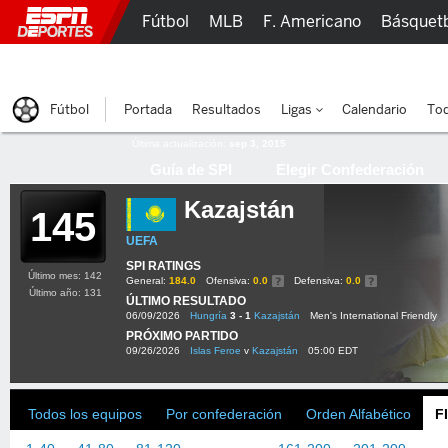
Fútbol
MLB
F. Americano
Básquet
Lucha Libre
Olímpicos
Más Deportes
Fútbol
Portada
Resultados
Ligas
Calendario
Tod
Última actualización:
sep 3, 2015
Guía de SPI
Elegir Confederación
Kazajstán
145
UEFA
SPI RATINGS
Último mes: 142
General:
184.0
Ofensiva:
0.0
Defensiva:
0.0
Último año: 131
ÚLTIMO RESULTADO
06/09/2026
Hungría
3 - 1
Kazajstán
Men's International Friendly
PRÓXIMO PARTIDO
09/26/2026
Islas Feroe
v
Kazajstán
05:00 EDT
Todos los equipos
Por confederación
Orden Alfabético
F