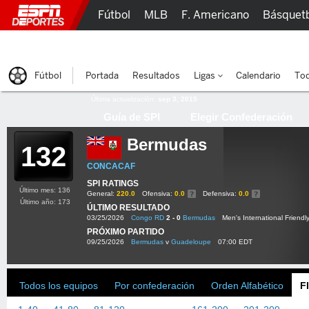
Fútbol
MLB
F. Americano
Básquet
Lucha Libre
Olímpicos
Más Deportes
Fútbol
Portada
Resultados
Ligas
Calendario
Tod
Última actualización:
sep 3, 2015
Guía de SPI
Elegir Confederación
Bermudas
132
CONCACAF
SPI RATINGS
Último mes: 136
General:
220.0
Ofensiva:
0.0
Defensiva:
0.0
Último año: 173
ÚLTIMO RESULTADO
03/25/2026
Congo RD
2 - 0
Bermudas
Men's International Friendl
PRÓXIMO PARTIDO
09/25/2026
Bermudas
v
Guadeloupe
07:00 EDT
Todos los equipos
Por confederación
Orden Alfabético
F