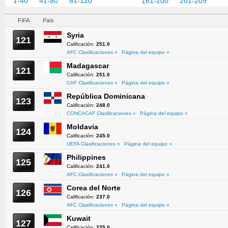
1-40
41-80
81-120
121-160
161-200
201-209
FIFA
País
Syria
121
Calificación:
251.0
AFC Clasificaciones »
Página del equipo »
Madagascar
121
Calificación:
251.0
CAF Clasificaciones »
Página del equipo »
República Dominicana
123
Calificación:
248.0
CONCACAF Clasificaciones »
Página del equipo »
Moldavia
124
Calificación:
245.0
UEFA Clasificaciones »
Página del equipo »
Philippines
125
Calificación:
241.0
AFC Clasificaciones »
Página del equipo »
Corea del Norte
126
Calificación:
237.0
AFC Clasificaciones »
Página del equipo »
Kuwait
127
Calificación:
235.0