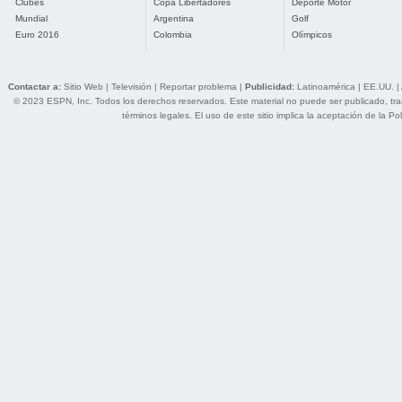
Clubes
Copa Libertadores
Deporte Motor
Mundial
Argentina
Golf
Euro 2016
Colombia
Olímpicos
Contactar a:
Sitio Web
|
Televisión
|
Reportar problema
|
Publicidad:
Latinoamérica
|
EE.UU.
|
© 2023 ESPN, Inc. Todos los derechos reservados. Este material no puede ser publicado, trans
términos legales
. El uso de este sitio implica la aceptación de la
Pol