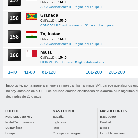
Calificación:
159.0
AFC Clasificaciones »
Página del equipo »
Granada
158
Calificación:
155.0
CONCACAF Clasificaciones »
Página del equipo »
Tajikistan
158
Calificación:
155.0
AFC Clasificaciones »
Página del equipo »
Malta
160
Calificación:
154.0
UEFA Clasificaciones »
Página del equipo »
1-40
41-80
81-120
121-160
161-200
201-209
Importante: por la manera en que se muestran los rankings SPI, parece que algunos eq
no hay empates en el SPI. Los equipos quedan clasificados de acuerdo a un algoritmo 
decimales de 20 dígitos.
FÚTBOL
MÁS FÚTBOL
MÁS DEPORTES
Resultados de Hoy
España
Básquetbol
Norte/Centroamérica
Inglaterra
Béisbol
Sudamérica
Italia
Boxeo
Europa
Champions League
Fútbol Americano