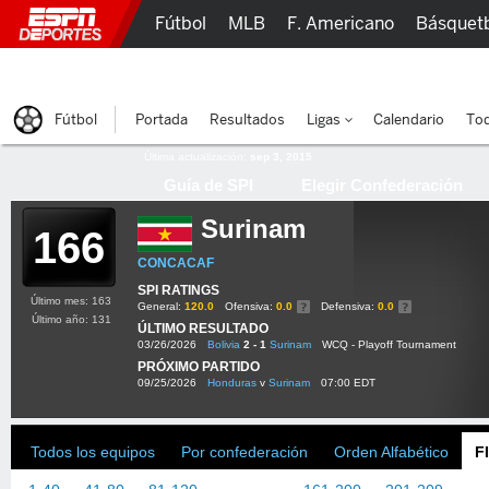
Fútbol
MLB
F. Americano
Básquet
Lucha Libre
Olímpicos
Más Deportes
Fútbol
Portada
Resultados
Ligas
Calendario
Tod
Última actualización:
sep 3, 2015
Guía de SPI
Elegir Confederación
Surinam
166
CONCACAF
SPI RATINGS
Último mes: 163
General:
120.0
Ofensiva:
0.0
Defensiva:
0.0
Último año: 131
ÚLTIMO RESULTADO
03/26/2026
Bolivia
2 - 1
Surinam
WCQ - Playoff Tournament
PRÓXIMO PARTIDO
09/25/2026
Honduras
v
Surinam
07:00 EDT
Todos los equipos
Por confederación
Orden Alfabético
F