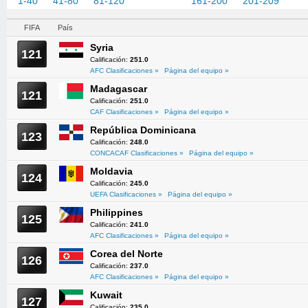
1-40
41-80
81-120
121-160
161-200
201-209
FIFA
País
Syria
121
Calificación:
251.0
AFC Clasificaciones »
Página del equipo »
Madagascar
121
Calificación:
251.0
CAF Clasificaciones »
Página del equipo »
República Dominicana
123
Calificación:
248.0
CONCACAF Clasificaciones »
Página del equipo »
Moldavia
124
Calificación:
245.0
UEFA Clasificaciones »
Página del equipo »
Philippines
125
Calificación:
241.0
AFC Clasificaciones »
Página del equipo »
Corea del Norte
126
Calificación:
237.0
AFC Clasificaciones »
Página del equipo »
Kuwait
127
Calificación:
235.0