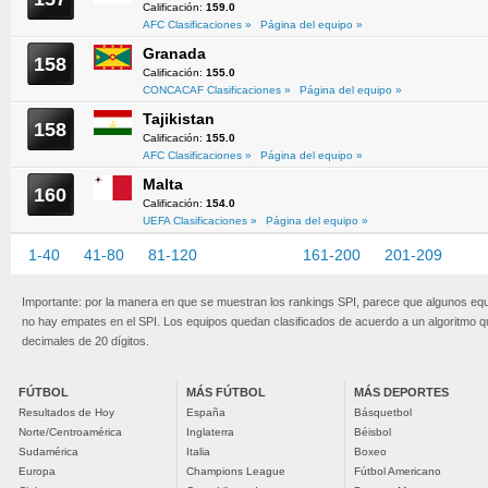
Calificación:
159.0
AFC Clasificaciones »
Página del equipo »
Granada
158
Calificación:
155.0
CONCACAF Clasificaciones »
Página del equipo »
Tajikistan
158
Calificación:
155.0
AFC Clasificaciones »
Página del equipo »
Malta
160
Calificación:
154.0
UEFA Clasificaciones »
Página del equipo »
1-40
41-80
81-120
121-160
161-200
201-209
Importante: por la manera en que se muestran los rankings SPI, parece que algunos eq
no hay empates en el SPI. Los equipos quedan clasificados de acuerdo a un algoritmo 
decimales de 20 dígitos.
FÚTBOL
MÁS FÚTBOL
MÁS DEPORTES
Resultados de Hoy
España
Básquetbol
Norte/Centroamérica
Inglaterra
Béisbol
Sudamérica
Italia
Boxeo
Europa
Champions League
Fútbol Americano