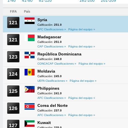
1-40
41-80
81-120
121-160
161-200
201-209
FIFA
País
Syria
121
Calificación:
251.0
AFC Clasificaciones »
Página del equipo »
Madagascar
121
Calificación:
251.0
CAF Clasificaciones »
Página del equipo »
República Dominicana
123
Calificación:
248.0
CONCACAF Clasificaciones »
Página del equipo »
Moldavia
124
Calificación:
245.0
UEFA Clasificaciones »
Página del equipo »
Philippines
125
Calificación:
241.0
AFC Clasificaciones »
Página del equipo »
Corea del Norte
126
Calificación:
237.0
AFC Clasificaciones »
Página del equipo »
Kuwait
127
Calificación:
235.0