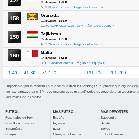
Calificación:
159.0
AFC Clasificaciones »
Página del equipo »
Granada
158
Calificación:
155.0
CONCACAF Clasificaciones »
Página del equipo »
Tajikistan
158
Calificación:
155.0
AFC Clasificaciones »
Página del equipo »
Malta
160
Calificación:
154.0
UEFA Clasificaciones »
Página del equipo »
1-40
41-80
81-120
121-160
161-200
201-209
Importante: por la manera en que se muestran los rankings SPI, parece que algunos eq
no hay empates en el SPI. Los equipos quedan clasificados de acuerdo a un algoritmo 
decimales de 20 dígitos.
FÚTBOL
MÁS FÚTBOL
MÁS DEPORTES
Resultados de Hoy
España
Básquetbol
Norte/Centroamérica
Inglaterra
Béisbol
Sudamérica
Italia
Boxeo
Europa
Champions League
Fútbol Americano