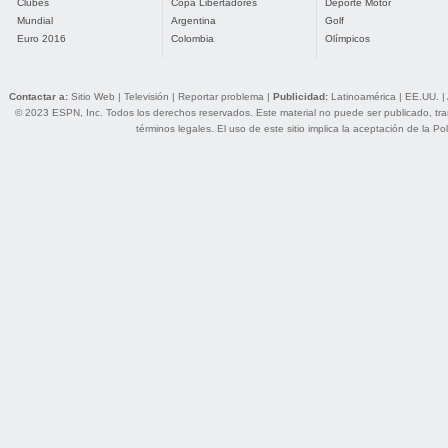
Clubes
Copa Libertadores
Deporte Motor
Mundial
Argentina
Golf
Euro 2016
Colombia
Olímpicos
Contactar a:
Sitio Web
|
Televisión
|
Reportar problema
|
Publicidad:
Latinoamérica
|
EE.UU.
|
© 2023 ESPN, Inc. Todos los derechos reservados. Este material no puede ser publicado, trans
términos legales
. El uso de este sitio implica la aceptación de la
Pol