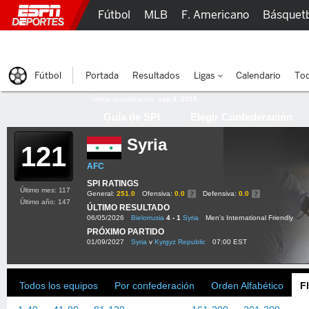
Fútbol
MLB
F. Americano
Básquet
Lucha Libre
Olímpicos
Más Deportes
Fútbol
Portada
Resultados
Ligas
Calendario
Tod
Última actualización:
sep 3, 2015
Guía de SPI
Elegir Confederación
Syria
121
AFC
SPI RATINGS
Último mes: 117
General:
251.0
Ofensiva:
0.0
Defensiva:
0.0
Último año: 147
ÚLTIMO RESULTADO
06/05/2026
Bielorrusia
4 - 1
Syria
Men's International Friendly
PRÓXIMO PARTIDO
01/09/2027
Syria
v
Kyrgyz Republic
07:00 EST
Todos los equipos
Por confederación
Orden Alfabético
F