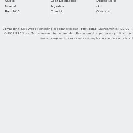
Clubes
Copa Libertadores
Deporte Motor
Mundial
Argentina
Golf
Euro 2016
Colombia
Olímpicos
Contactar a:
Sitio Web
|
Televisión
|
Reportar problema
|
Publicidad:
Latinoamérica
|
EE.UU.
|
© 2023 ESPN, Inc. Todos los derechos reservados. Este material no puede ser publicado, trans
términos legales
. El uso de este sitio implica la aceptación de la
Pol