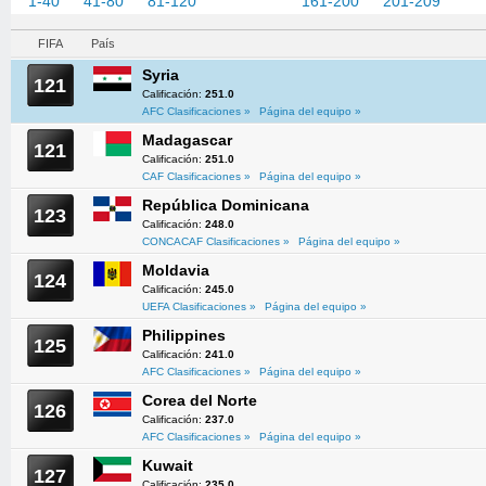
1-40
41-80
81-120
121-160
161-200
201-209
FIFA
País
Syria
121
Calificación:
251.0
AFC Clasificaciones »
Página del equipo »
Madagascar
121
Calificación:
251.0
CAF Clasificaciones »
Página del equipo »
República Dominicana
123
Calificación:
248.0
CONCACAF Clasificaciones »
Página del equipo »
Moldavia
124
Calificación:
245.0
UEFA Clasificaciones »
Página del equipo »
Philippines
125
Calificación:
241.0
AFC Clasificaciones »
Página del equipo »
Corea del Norte
126
Calificación:
237.0
AFC Clasificaciones »
Página del equipo »
Kuwait
127
Calificación:
235.0