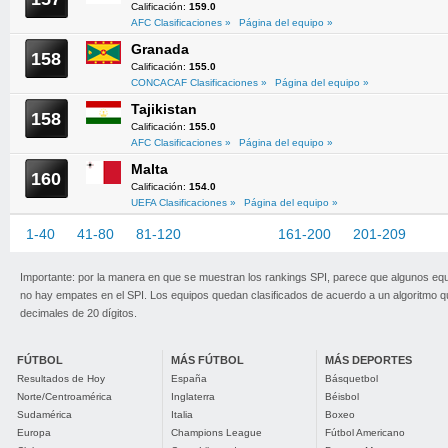
Calificación:
159.0
AFC Clasificaciones »
Página del equipo »
Granada
158
Calificación:
155.0
CONCACAF Clasificaciones »
Página del equipo »
Tajikistan
158
Calificación:
155.0
AFC Clasificaciones »
Página del equipo »
Malta
160
Calificación:
154.0
UEFA Clasificaciones »
Página del equipo »
1-40
41-80
81-120
121-160
161-200
201-209
Importante: por la manera en que se muestran los rankings SPI, parece que algunos eq
no hay empates en el SPI. Los equipos quedan clasificados de acuerdo a un algoritmo 
decimales de 20 dígitos.
FÚTBOL
MÁS FÚTBOL
MÁS DEPORTES
Resultados de Hoy
España
Básquetbol
Norte/Centroamérica
Inglaterra
Béisbol
Sudamérica
Italia
Boxeo
Europa
Champions League
Fútbol Americano