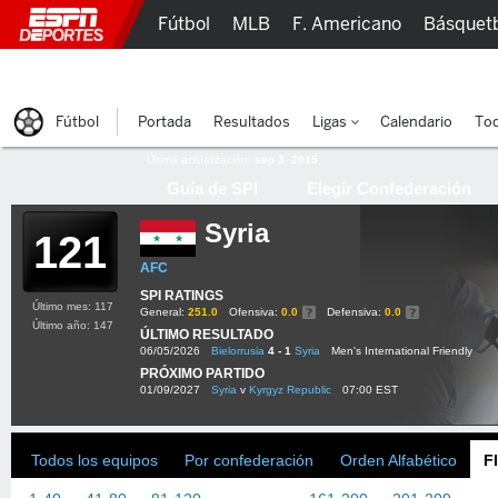
Fútbol
MLB
F. Americano
Básquet
Lucha Libre
Olímpicos
Más Deportes
Fútbol
Portada
Resultados
Ligas
Calendario
Tod
Última actualización:
sep 3, 2015
Guía de SPI
Elegir Confederación
Syria
121
AFC
SPI RATINGS
Último mes: 117
General:
251.0
Ofensiva:
0.0
Defensiva:
0.0
Último año: 147
ÚLTIMO RESULTADO
06/05/2026
Bielorrusia
4 - 1
Syria
Men's International Friendly
PRÓXIMO PARTIDO
01/09/2027
Syria
v
Kyrgyz Republic
07:00 EST
Todos los equipos
Por confederación
Orden Alfabético
F