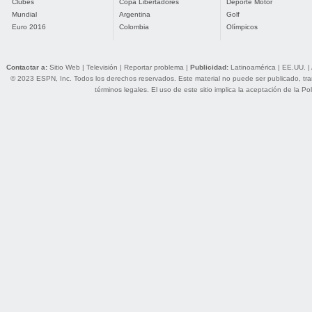
Clubes
Copa Libertadores
Deporte Motor
Mundial
Argentina
Golf
Euro 2016
Colombia
Olímpicos
Contactar a:
Sitio Web
|
Televisión
|
Reportar problema
|
Publicidad:
Latinoamérica
|
EE.UU.
|
© 2023 ESPN, Inc. Todos los derechos reservados. Este material no puede ser publicado, trans
términos legales
. El uso de este sitio implica la aceptación de la
Pol