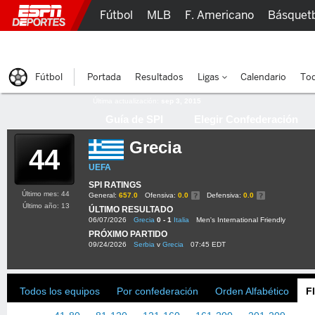
Fútbol
MLB
F. Americano
Básquet
Lucha Libre
Olímpicos
Más Deportes
Fútbol
Portada
Resultados
Ligas
Calendario
Tod
Última actualización:
sep 3, 2015
Guía de SPI
Elegir Confederación
Grecia
44
UEFA
SPI RATINGS
Último mes: 44
General:
657.0
Ofensiva:
0.0
Defensiva:
0.0
Último año: 13
ÚLTIMO RESULTADO
06/07/2026
Grecia
0 - 1
Italia
Men's International Friendly
PRÓXIMO PARTIDO
09/24/2026
Serbia
v
Grecia
07:45 EDT
Todos los equipos
Por confederación
Orden Alfabético
F