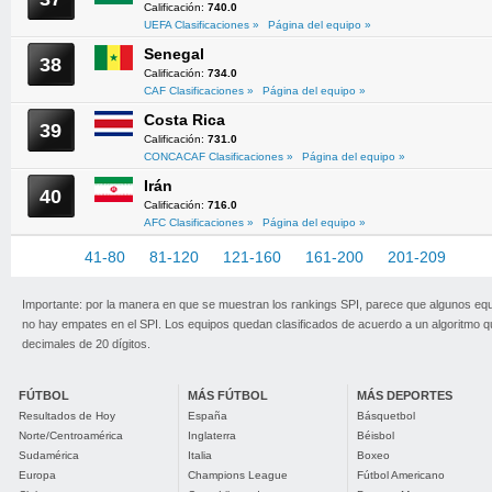
Calificación:
740.0
UEFA Clasificaciones »
Página del equipo »
Senegal
38
Calificación:
734.0
CAF Clasificaciones »
Página del equipo »
Costa Rica
39
Calificación:
731.0
CONCACAF Clasificaciones »
Página del equipo »
Irán
40
Calificación:
716.0
AFC Clasificaciones »
Página del equipo »
1-40
41-80
81-120
121-160
161-200
201-209
Importante: por la manera en que se muestran los rankings SPI, parece que algunos eq
no hay empates en el SPI. Los equipos quedan clasificados de acuerdo a un algoritmo 
decimales de 20 dígitos.
FÚTBOL
MÁS FÚTBOL
MÁS DEPORTES
Resultados de Hoy
España
Básquetbol
Norte/Centroamérica
Inglaterra
Béisbol
Sudamérica
Italia
Boxeo
Europa
Champions League
Fútbol Americano