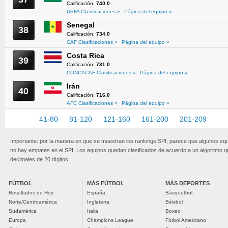
Calificación:
740.0
UEFA Clasificaciones »
Página del equipo »
Senegal
38
Calificación:
734.0
CAF Clasificaciones »
Página del equipo »
Costa Rica
39
Calificación:
731.0
CONCACAF Clasificaciones »
Página del equipo »
Irán
40
Calificación:
716.0
AFC Clasificaciones »
Página del equipo »
1-40
41-80
81-120
121-160
161-200
201-209
Importante: por la manera en que se muestran los rankings SPI, parece que algunos eq
no hay empates en el SPI. Los equipos quedan clasificados de acuerdo a un algoritmo 
decimales de 20 dígitos.
FÚTBOL
MÁS FÚTBOL
MÁS DEPORTES
Resultados de Hoy
España
Básquetbol
Norte/Centroamérica
Inglaterra
Béisbol
Sudamérica
Italia
Boxeo
Europa
Champions League
Fútbol Americano