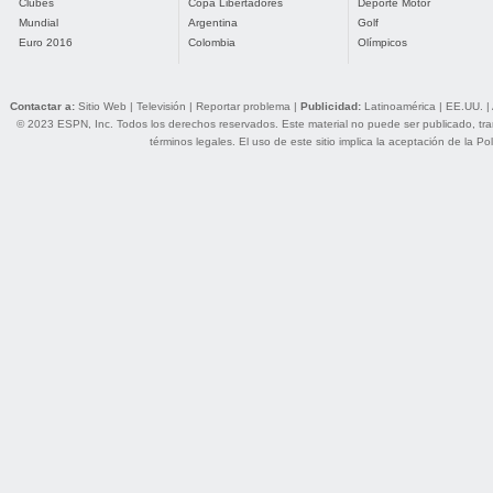
Clubes
Copa Libertadores
Deporte Motor
Mundial
Argentina
Golf
Euro 2016
Colombia
Olímpicos
Contactar a:
Sitio Web
|
Televisión
|
Reportar problema
|
Publicidad:
Latinoamérica
|
EE.UU.
|
© 2023 ESPN, Inc. Todos los derechos reservados. Este material no puede ser publicado, trans
términos legales
. El uso de este sitio implica la aceptación de la
Pol