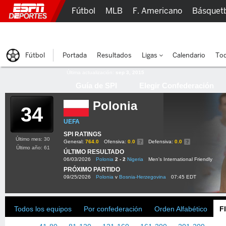
Fútbol
MLB
F. Americano
Básquet
Lucha Libre
Olímpicos
Más Deportes
Fútbol
Portada
Resultados
Ligas
Calendario
Tod
Última actualización:
sep 3, 2015
Guía de SPI
Elegir Confederación
Polonia
34
UEFA
SPI RATINGS
Último mes: 30
General:
764.0
Ofensiva:
0.0
Defensiva:
0.0
Último año: 61
ÚLTIMO RESULTADO
06/03/2026
Polonia
2 - 2
Nigeria
Men's International Friendly
PRÓXIMO PARTIDO
09/25/2026
Polonia
v
Bosnia-Herzegovina
07:45 EDT
Todos los equipos
Por confederación
Orden Alfabético
F