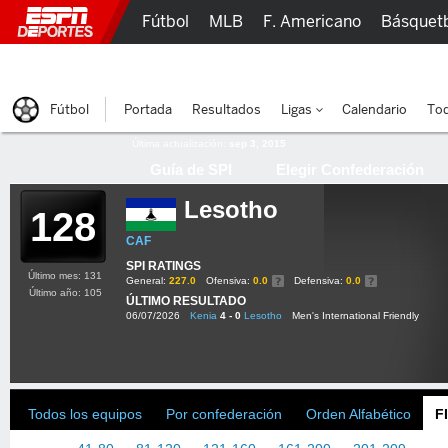
Fútbol
MLB
F. Americano
Básquet
Lucha Libre
Olímpicos
Más Deportes
Fútbol
Portada
Resultados
Ligas
Calendario
Tod
Última actualización:
sep 3, 2015
Guía de SPI
Elegir Confederación
Lesotho
128
CAF
SPI RATINGS
Último mes: 131
General:
227.0
Ofensiva:
0.0
Defensiva:
0.0
Último año: 105
ÚLTIMO RESULTADO
06/07/2026
Kenia
4 - 0
Lesotho
Men's International Friendly
Todos los equipos
Por confederación
Orden Alfabético
F