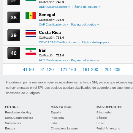
Calificación:
740.0
UEFA Clasificaciones »
Página del equipo »
Senegal
38
Calificación:
734.0
CAF Clasificaciones »
Página del equipo »
Costa Rica
39
Calificación:
731.0
CONCACAF Clasificaciones »
Página del equipo »
Irán
40
Calificación:
716.0
AFC Clasificaciones »
Página del equipo »
1-40
41-80
81-120
121-160
161-200
201-209
Importante: por la manera en que se muestran los rankings SPI, parece que algunos eq
no hay empates en el SPI. Los equipos quedan clasificados de acuerdo a un algoritmo 
decimales de 20 dígitos.
FÚTBOL
MÁS FÚTBOL
MÁS DEPORTES
Resultados de Hoy
España
Básquetbol
Norte/Centroamérica
Inglaterra
Béisbol
Sudamérica
Italia
Boxeo
Europa
Champions League
Fútbol Americano