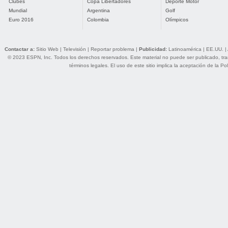
Clubes
Copa Libertadores
Deporte Motor
Mundial
Argentina
Golf
Euro 2016
Colombia
Olímpicos
Contactar a:
Sitio Web
|
Televisión
|
Reportar problema
|
Publicidad:
Latinoamérica
|
EE.UU.
|
© 2023 ESPN, Inc. Todos los derechos reservados. Este material no puede ser publicado, trans
términos legales
. El uso de este sitio implica la aceptación de la
Pol