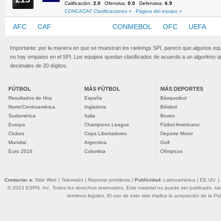
Calificación:
2.0
Ofensiva:
0.0
Defensiva:
6.9
CONCACAF Clasificaciones »
Página del equipo »
AFC
CAF
CONCACAF
CONMEBOL
OFC
UEFA
Importante: por la manera en que se muestran los rankings SPI, parece que algunos eq
no hay empates en el SPI. Los equipos quedan clasificados de acuerdo a un algoritmo 
decimales de 20 dígitos.
FÚTBOL
MÁS FÚTBOL
MÁS DEPORTES
Resultados de Hoy
España
Básquetbol
Norte/Centroamérica
Inglaterra
Béisbol
Sudamérica
Italia
Boxeo
Europa
Champions League
Fútbol Americano
Clubes
Copa Libertadores
Deporte Motor
Mundial
Argentina
Golf
Euro 2016
Colombia
Olímpicos
Contactar a:
Sitio Web
|
Televisión
|
Reportar problema
|
Publicidad:
Latinoamérica
|
EE.UU.
|
© 2023 ESPN, Inc. Todos los derechos reservados. Este material no puede ser publicado, trans
términos legales
. El uso de este sitio implica la aceptación de la
Pol