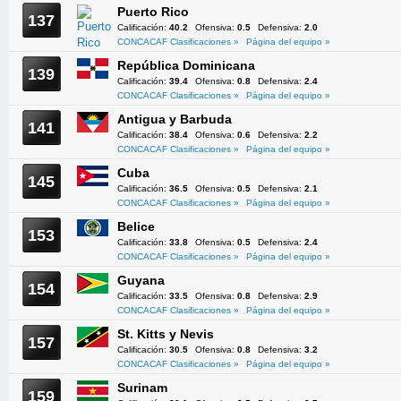
Puerto Rico
137
Calificación:
40.2
Ofensiva:
0.5
Defensiva:
2.0
CONCACAF Clasificaciones »
Página del equipo »
República Dominicana
139
Calificación:
39.4
Ofensiva:
0.8
Defensiva:
2.4
CONCACAF Clasificaciones »
Página del equipo »
Antigua y Barbuda
141
Calificación:
38.4
Ofensiva:
0.6
Defensiva:
2.2
CONCACAF Clasificaciones »
Página del equipo »
Cuba
145
Calificación:
36.5
Ofensiva:
0.5
Defensiva:
2.1
CONCACAF Clasificaciones »
Página del equipo »
Belice
153
Calificación:
33.8
Ofensiva:
0.5
Defensiva:
2.4
CONCACAF Clasificaciones »
Página del equipo »
Guyana
154
Calificación:
33.5
Ofensiva:
0.8
Defensiva:
2.9
CONCACAF Clasificaciones »
Página del equipo »
St. Kitts y Nevis
157
Calificación:
30.5
Ofensiva:
0.8
Defensiva:
3.2
CONCACAF Clasificaciones »
Página del equipo »
Surinam
159