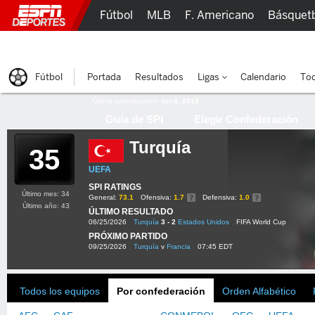
Fútbol
MLB
F. Americano
Básquet
Lucha Libre
Olímpicos
Más Deportes
Fútbol
Portada
Resultados
Ligas
Calendario
Tod
Última actualización:
oct 8, 2015
Guía de SPI
Elegir Confederación
Turquía
35
UEFA
SPI RATINGS
Último mes: 34
General:
73.1
Ofensiva:
1.7
Defensiva:
1.0
Último año: 43
ÚLTIMO RESULTADO
06/25/2026
Turquía
3 - 2
Estados Unidos
FIFA World Cup
PRÓXIMO PARTIDO
09/25/2026
Turquía
v
Francia
07:45 EDT
Todos los equipos
Por confederación
Orden Alfabético