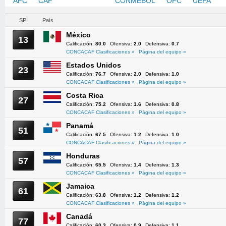
AFC
CAF
CONCACAF
CONMEBOL
OFC
UEFA
SPI
País
México
13
Calificación:
80.0
Ofensiva:
2.0
Defensiva:
0.7
CONCACAF Clasificaciones »
Página del equipo »
Estados Unidos
23
Calificación:
76.7
Ofensiva:
2.0
Defensiva:
1.0
CONCACAF Clasificaciones »
Página del equipo »
Costa Rica
27
Calificación:
75.2
Ofensiva:
1.6
Defensiva:
0.8
CONCACAF Clasificaciones »
Página del equipo »
Panamá
51
Calificación:
67.5
Ofensiva:
1.2
Defensiva:
1.0
CONCACAF Clasificaciones »
Página del equipo »
Honduras
57
Calificación:
65.5
Ofensiva:
1.4
Defensiva:
1.3
CONCACAF Clasificaciones »
Página del equipo »
Jamaica
61
Calificación:
63.8
Ofensiva:
1.2
Defensiva:
1.2
CONCACAF Clasificaciones »
Página del equipo »
Canadá
77
Calificación:
60.3
Ofensiva:
0.9
Defensiva:
1.1