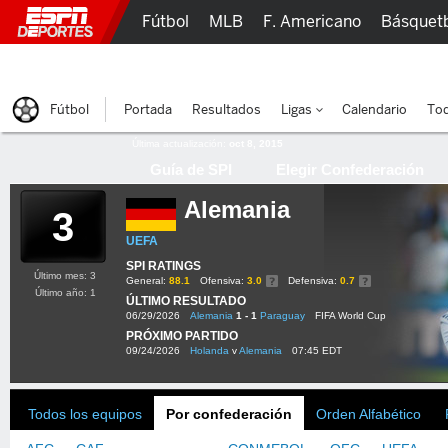
Fútbol
MLB
F. Americano
Básquet
Lucha Libre
Olímpicos
Más Deportes
Fútbol
Portada
Resultados
Ligas
Calendario
Tod
Última actualización:
oct 8, 2015
Guía de SPI
Elegir Confederación
Alemania
3
UEFA
SPI RATINGS
Último mes: 3
General:
88.1
Ofensiva:
3.0
Defensiva:
0.7
Último año: 1
ÚLTIMO RESULTADO
06/29/2026
Alemania
1 - 1
Paraguay
FIFA World Cup
PRÓXIMO PARTIDO
09/24/2026
Holanda
v
Alemania
07:45 EDT
Todos los equipos
Por confederación
Orden Alfabético