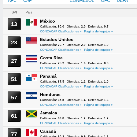
AFC
CAF
CONCACAF
CONMEBOL
OFC
UEFA
SPI
País
México
13
Calificación:
80.0
Ofensiva:
2.0
Defensiva:
0.7
CONCACAF Clasificaciones »
Página del equipo »
Estados Unidos
23
Calificación:
76.7
Ofensiva:
2.0
Defensiva:
1.0
CONCACAF Clasificaciones »
Página del equipo »
Costa Rica
27
Calificación:
75.2
Ofensiva:
1.6
Defensiva:
0.8
CONCACAF Clasificaciones »
Página del equipo »
Panamá
51
Calificación:
67.5
Ofensiva:
1.2
Defensiva:
1.0
CONCACAF Clasificaciones »
Página del equipo »
Honduras
57
Calificación:
65.5
Ofensiva:
1.4
Defensiva:
1.3
CONCACAF Clasificaciones »
Página del equipo »
Jamaica
61
Calificación:
63.8
Ofensiva:
1.2
Defensiva:
1.2
CONCACAF Clasificaciones »
Página del equipo »
Canadá
77
Calificación:
60.3
Ofensiva:
0.9
Defensiva:
1.1