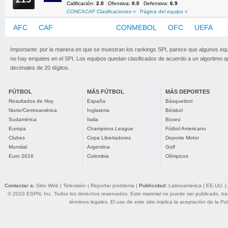
Calificación:
2.0
Ofensiva:
0.0
Defensiva:
6.9
CONCACAF Clasificaciones »
Página del equipo »
AFC
CAF
CONCACAF
CONMEBOL
OFC
UEFA
Importante: por la manera en que se muestran los rankings SPI, parece que algunos eq
no hay empates en el SPI. Los equipos quedan clasificados de acuerdo a un algoritmo 
decimales de 20 dígitos.
FÚTBOL
MÁS FÚTBOL
MÁS DEPORTES
Resultados de Hoy
España
Básquetbol
Norte/Centroamérica
Inglaterra
Béisbol
Sudamérica
Italia
Boxeo
Europa
Champions League
Fútbol Americano
Clubes
Copa Libertadores
Deporte Motor
Mundial
Argentina
Golf
Euro 2016
Colombia
Olímpicos
Contactar a:
Sitio Web
|
Televisión
|
Reportar problema
|
Publicidad:
Latinoamérica
|
EE.UU.
|
© 2023 ESPN, Inc. Todos los derechos reservados. Este material no puede ser publicado, trans
términos legales
. El uso de este sitio implica la aceptación de la
Pol