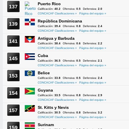
Puerto Rico
137
Calificación:
40.2
Ofensiva:
0.5
Defensiva:
2.0
CONCACAF Clasificaciones »
Página del equipo »
República Dominicana
139
Calificación:
39.4
Ofensiva:
0.8
Defensiva:
2.4
CONCACAF Clasificaciones »
Página del equipo »
Antigua y Barbuda
141
Calificación:
38.4
Ofensiva:
0.6
Defensiva:
2.2
CONCACAF Clasificaciones »
Página del equipo »
Cuba
145
Calificación:
36.5
Ofensiva:
0.5
Defensiva:
2.1
CONCACAF Clasificaciones »
Página del equipo »
Belice
153
Calificación:
33.8
Ofensiva:
0.5
Defensiva:
2.4
CONCACAF Clasificaciones »
Página del equipo »
Guyana
154
Calificación:
33.5
Ofensiva:
0.8
Defensiva:
2.9
CONCACAF Clasificaciones »
Página del equipo »
St. Kitts y Nevis
157
Calificación:
30.5
Ofensiva:
0.8
Defensiva:
3.2
CONCACAF Clasificaciones »
Página del equipo »
Surinam
159