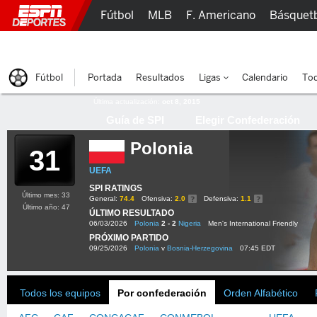
Fútbol
MLB
F. Americano
Básquet
Lucha Libre
Olímpicos
Más Deportes
Fútbol
Portada
Resultados
Ligas
Calendario
Tod
Última actualización:
oct 8, 2015
Guía de SPI
Elegir Confederación
Polonia
31
UEFA
SPI RATINGS
Último mes: 33
General:
74.4
Ofensiva:
2.0
Defensiva:
1.1
Último año: 47
ÚLTIMO RESULTADO
06/03/2026
Polonia
2 - 2
Nigeria
Men's International Friendly
PRÓXIMO PARTIDO
09/25/2026
Polonia
v
Bosnia-Herzegovina
07:45 EDT
Todos los equipos
Por confederación
Orden Alfabético