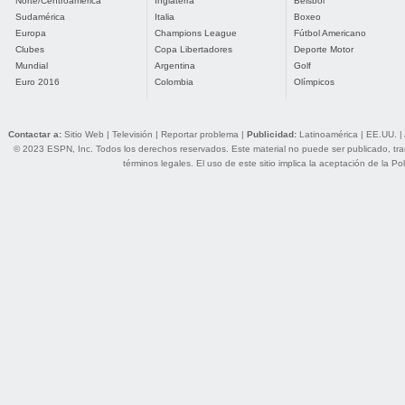
Norte/Centroamérica
Inglaterra
Béisbol
Sudamérica
Italia
Boxeo
Europa
Champions League
Fútbol Americano
Clubes
Copa Libertadores
Deporte Motor
Mundial
Argentina
Golf
Euro 2016
Colombia
Olímpicos
Contactar a:
Sitio Web
|
Televisión
|
Reportar problema
|
Publicidad:
Latinoamérica
|
EE.UU.
|
© 2023 ESPN, Inc. Todos los derechos reservados. Este material no puede ser publicado, trans
términos legales
. El uso de este sitio implica la aceptación de la
Pol