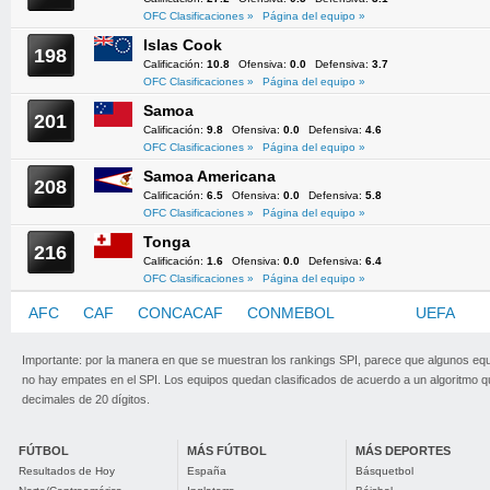
OFC Clasificaciones »
Página del equipo »
Islas Cook
198
Calificación:
10.8
Ofensiva:
0.0
Defensiva:
3.7
OFC Clasificaciones »
Página del equipo »
Samoa
201
Calificación:
9.8
Ofensiva:
0.0
Defensiva:
4.6
OFC Clasificaciones »
Página del equipo »
Samoa Americana
208
Calificación:
6.5
Ofensiva:
0.0
Defensiva:
5.8
OFC Clasificaciones »
Página del equipo »
Tonga
216
Calificación:
1.6
Ofensiva:
0.0
Defensiva:
6.4
OFC Clasificaciones »
Página del equipo »
AFC
CAF
CONCACAF
CONMEBOL
OFC
UEFA
Importante: por la manera en que se muestran los rankings SPI, parece que algunos eq
no hay empates en el SPI. Los equipos quedan clasificados de acuerdo a un algoritmo 
decimales de 20 dígitos.
FÚTBOL
MÁS FÚTBOL
MÁS DEPORTES
Resultados de Hoy
España
Básquetbol