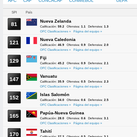
AFC
CAF
CONCACAF
CONMEBOL
OFC
UEFA
SPI
País
Nueva Zelanda
81
Calificación:
59.2
Ofensiva:
1.1
Defensiva:
1.3
OFC Clasificaciones »
Página del equipo »
Nueva Caledonia
121
Calificación:
46.9
Ofensiva:
0.9
Defensiva:
2.0
OFC Clasificaciones »
Página del equipo »
Fiji
129
Calificación:
45.2
Ofensiva:
0.9
Defensiva:
2.1
OFC Clasificaciones »
Página del equipo »
Vanuatu
147
Calificación:
35.9
Ofensiva:
0.5
Defensiva:
2.3
OFC Clasificaciones »
Página del equipo »
Islas Salomón
152
Calificación:
34.0
Ofensiva:
0.6
Defensiva:
2.5
OFC Clasificaciones »
Página del equipo »
Papúa-Nueva Guinea
165
Calificación:
28.0
Ofensiva:
0.6
Defensiva:
3.1
OFC Clasificaciones »
Página del equipo »
Tahití
170
Calificación:
27.2
Ofensiva:
0.5
Defensiva:
3.1