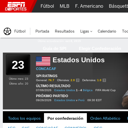
Fútbol
MLB
F. Americano
Básquet
Lucha Libre
Olímpicos
Más Deportes
Fútbol
Portada
Resultados
Ligas
Calendario
Tod
Última actualización:
oct 8, 2015
Guía de SPI
Elegir Confederación
Estados Unidos
23
CONCACAF
SPI RATINGS
Último mes: 23
General:
76.7
Ofensiva:
2.0
Defensiva:
1.0
Último año: 20
ÚLTIMO RESULTADO
07/06/2026
Estados Unidos
1 - 4
Bélgica
FIFA World Cup
PRÓXIMO PARTIDO
09/26/2026
Estados Unidos
v
Perú
09:30 EDT
Todos los equipos
Por confederación
Orden Alfabético