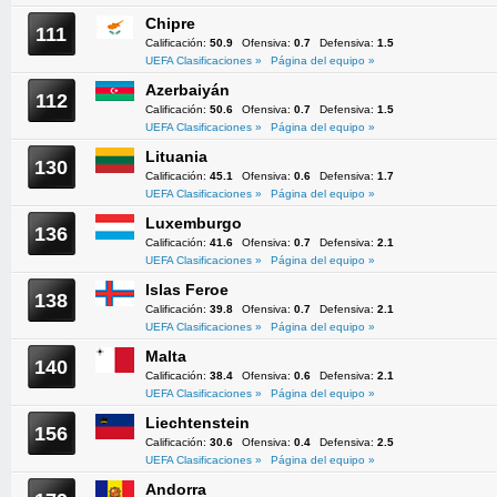
Chipre
111
Calificación:
50.9
Ofensiva:
0.7
Defensiva:
1.5
UEFA Clasificaciones »
Página del equipo »
Azerbaiyán
112
Calificación:
50.6
Ofensiva:
0.7
Defensiva:
1.5
UEFA Clasificaciones »
Página del equipo »
Lituania
130
Calificación:
45.1
Ofensiva:
0.6
Defensiva:
1.7
UEFA Clasificaciones »
Página del equipo »
Luxemburgo
136
Calificación:
41.6
Ofensiva:
0.7
Defensiva:
2.1
UEFA Clasificaciones »
Página del equipo »
Islas Feroe
138
Calificación:
39.8
Ofensiva:
0.7
Defensiva:
2.1
UEFA Clasificaciones »
Página del equipo »
Malta
140
Calificación:
38.4
Ofensiva:
0.6
Defensiva:
2.1
UEFA Clasificaciones »
Página del equipo »
Liechtenstein
156
Calificación:
30.6
Ofensiva:
0.4
Defensiva:
2.5
UEFA Clasificaciones »
Página del equipo »
Andorra