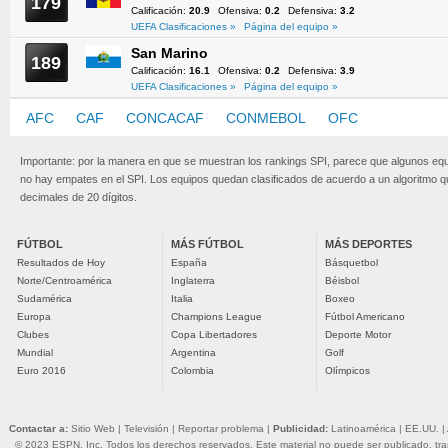
179
Calificación:
20.9
Ofensiva:
0.2
Defensiva:
3.2
UEFA Clasificaciones »
Página del equipo »
San Marino
189
Calificación:
16.1
Ofensiva:
0.2
Defensiva:
3.9
UEFA Clasificaciones »
Página del equipo »
AFC
CAF
CONCACAF
CONMEBOL
OFC
UEFA
Importante: por la manera en que se muestran los rankings SPI, parece que algunos eq
no hay empates en el SPI. Los equipos quedan clasificados de acuerdo a un algoritmo 
decimales de 20 dígitos.
FÚTBOL
MÁS FÚTBOL
MÁS DEPORTES
Resultados de Hoy
España
Básquetbol
Norte/Centroamérica
Inglaterra
Béisbol
Sudamérica
Italia
Boxeo
Europa
Champions League
Fútbol Americano
Clubes
Copa Libertadores
Deporte Motor
Mundial
Argentina
Golf
Euro 2016
Colombia
Olímpicos
Contactar a:
Sitio Web
|
Televisión
|
Reportar problema
|
Publicidad:
Latinoamérica
|
EE.UU.
|
© 2023 ESPN, Inc. Todos los derechos reservados. Este material no puede ser publicado, trans