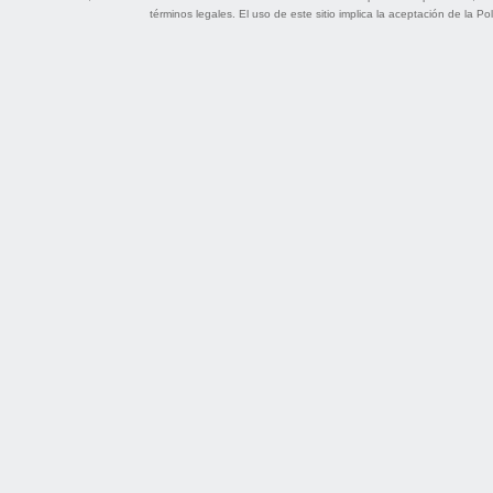
términos legales
. El uso de este sitio implica la aceptación de la
Pol