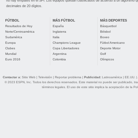
no hay empates en el SPI. Los equipos quedan clasificados de acuerdo a un algoritmo 
decimales de 20 dígitos.
FÚTBOL
MÁS FÚTBOL
MÁS DEPORTES
Resultados de Hoy
España
Básquetbol
Norte/Centroamérica
Inglaterra
Béisbol
Sudamérica
Italia
Boxeo
Europa
Champions League
Fútbol Americano
Clubes
Copa Libertadores
Deporte Motor
Mundial
Argentina
Golf
Euro 2016
Colombia
Olímpicos
Contactar a:
Sitio Web
|
Televisión
|
Reportar problema
|
Publicidad:
Latinoamérica
|
EE.UU.
|
© 2023 ESPN, Inc. Todos los derechos reservados. Este material no puede ser publicado, trans
términos legales
. El uso de este sitio implica la aceptación de la
Pol