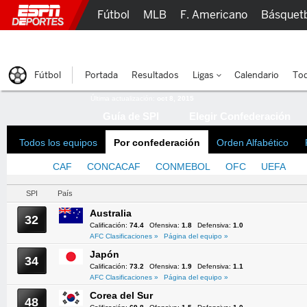
Fútbol
MLB
F. Americano
Básquet
Lucha Libre
Olímpicos
Más Deportes
Fútbol
Portada
Resultados
Ligas
Calendario
Tod
Última actualización:
oct 8, 2015
Guía de SPI
Elegir Confederación
Todos los equipos
Por confederación
Orden Alfabético
AFC
CAF
CONCACAF
CONMEBOL
OFC
UEFA
SPI
País
Australia
32
Calificación:
74.4
Ofensiva:
1.8
Defensiva:
1.0
AFC Clasificaciones »
Página del equipo »
Japón
34
Calificación:
73.2
Ofensiva:
1.9
Defensiva:
1.1
AFC Clasificaciones »
Página del equipo »
Corea del Sur
48