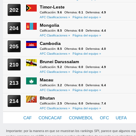
Timor-Leste
202
Calificación:
9.6
Ofensiva:
0.1
Defensiva:
4.9
AFC Clasificaciones »
Página del equipo »
Mongolia
204
Calificación:
8.5
Ofensiva:
0.0
Defensiva:
4.4
AFC Clasificaciones »
Página del equipo »
Cambodia
205
Calificación:
8.5
Ofensiva:
0.0
Defensiva:
4.0
AFC Clasificaciones »
Página del equipo »
Brunei Darussalam
210
Calificación:
5.2
Ofensiva:
0.0
Defensiva:
4.9
AFC Clasificaciones »
Página del equipo »
Macau
213
Calificación:
3.2
Ofensiva:
0.0
Defensiva:
6.4
AFC Clasificaciones »
Página del equipo »
Bhutan
214
Calificación:
2.5
Ofensiva:
0.0
Defensiva:
7.4
AFC Clasificaciones »
Página del equipo »
AFC
CAF
CONCACAF
CONMEBOL
OFC
UEFA
Importante: por la manera en que se muestran los rankings SPI, parece que algunos eq