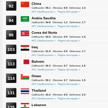
China
92
Calificación:
55.1
Ofensiva:
0.8
Defensiva:
1.3
AFC Clasificaciones »
Página del equipo »
Arabia Saudita
94
Calificación:
54.8
Ofensiva:
1.2
Defensiva:
1.7
AFC Clasificaciones »
Página del equipo »
Corea del Norte
96
Calificación:
54.5
Ofensiva:
0.9
Defensiva:
1.5
AFC Clasificaciones »
Página del equipo »
Iraq
103
Calificación:
51.9
Ofensiva:
0.9
Defensiva:
1.7
AFC Clasificaciones »
Página del equipo »
Bahrein
113
Calificación:
50.3
Ofensiva:
0.7
Defensiva:
1.5
AFC Clasificaciones »
Página del equipo »
Oman
114
Calificación:
50.1
Ofensiva:
0.7
Defensiva:
1.5
AFC Clasificaciones »
Página del equipo »
Thailand
131
Calificación:
43.4
Ofensiva:
0.8
Defensiva:
2.0
AFC Clasificaciones »
Página del equipo »
Lebanon
135