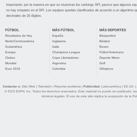
Importante: por la manera en que se muestran los rankings SPI, parece que algunos eq
no hay empates en el SPI. Los equipos quedan clasificados de acuerdo a un algoritmo 
decimales de 20 dígitos.
FÚTBOL
MÁS FÚTBOL
MÁS DEPORTES
Resultados de Hoy
España
Básquetbol
Norte/Centroamérica
Inglaterra
Béisbol
Sudamérica
Italia
Boxeo
Europa
Champions League
Fútbol Americano
Clubes
Copa Libertadores
Deporte Motor
Mundial
Argentina
Golf
Euro 2016
Colombia
Olímpicos
Contactar a:
Sitio Web
|
Televisión
|
Reportar problema
|
Publicidad:
Latinoamérica
|
EE.UU.
|
© 2023 ESPN, Inc. Todos los derechos reservados. Este material no puede ser publicado, trans
términos legales
. El uso de este sitio implica la aceptación de la
Pol