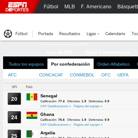
Fútbol
MLB
F. Americano
Básquet
Lucha Libre
Olímpicos
Más Deportes
Fútbol
Portada
Resultados
Ligas
Calendario
Tod
Última actualización:
oct 8, 2015
Guía de SPI
Elegir Confederación
Todos los equipos
Por confederación
Orden Alfabético
AFC
CAF
CONCACAF
CONMEBOL
OFC
UEFA
SPI
País
Senegal
20
Calificación:
77.4
Ofensiva:
1.9
Defensiva:
0.9
CAF Clasificaciones »
Página del equipo »
Ghana
24
Calificación:
76.6
Ofensiva:
1.9
Defensiva:
0.9
CAF Clasificaciones »
Página del equipo »
Argelia
25