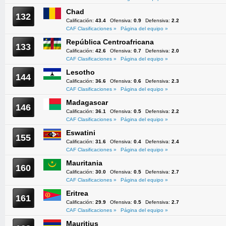
Chad
132
Calificación:
43.4
Ofensiva:
0.9
Defensiva:
2.2
CAF Clasificaciones »
Página del equipo »
República Centroafricana
133
Calificación:
42.6
Ofensiva:
0.7
Defensiva:
2.0
CAF Clasificaciones »
Página del equipo »
Lesotho
144
Calificación:
36.6
Ofensiva:
0.6
Defensiva:
2.3
CAF Clasificaciones »
Página del equipo »
Madagascar
146
Calificación:
36.1
Ofensiva:
0.5
Defensiva:
2.2
CAF Clasificaciones »
Página del equipo »
Eswatini
155
Calificación:
31.6
Ofensiva:
0.4
Defensiva:
2.4
CAF Clasificaciones »
Página del equipo »
Mauritania
160
Calificación:
30.0
Ofensiva:
0.5
Defensiva:
2.7
CAF Clasificaciones »
Página del equipo »
Eritrea
161
Calificación:
29.9
Ofensiva:
0.5
Defensiva:
2.7
CAF Clasificaciones »
Página del equipo »
Mauritius