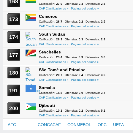
168
Calificación:
27.6
Ofensiva:
0.4
Defensiva:
2.8
CAF Clasificaciones »
Página del equipo »
Comoros
173
Calificación:
26.7
Ofensiva:
0.2
Defensiva:
2.5
CAF Clasificaciones »
Página del equipo »
South Sudan
174
Calificación:
26.3
Ofensiva:
0.3
Defensiva:
2.8
CAF Clasificaciones »
Página del equipo »
Seychelles
177
Calificación:
23.4
Ofensiva:
0.3
Defensiva:
3.0
CAF Clasificaciones »
Página del equipo »
São Tomé and Príncipe
180
Calificación:
20.7
Ofensiva:
0.4
Defensiva:
3.6
CAF Clasificaciones »
Página del equipo »
Somalia
191
Calificación:
14.8
Ofensiva:
0.0
Defensiva:
3.7
CAF Clasificaciones »
Página del equipo »
Djibouti
200
Calificación:
10.1
Ofensiva:
0.2
Defensiva:
5.2
CAF Clasificaciones »
Página del equipo »
AFC
CAF
CONCACAF
CONMEBOL
OFC
UEFA