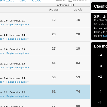
NMEBOL
OFC
UEFA
Comentario
Escríbenos a
Anteriores SPI
Clasifi
Ult. Mes
Ult. Año
SPI: U
12
15
Por Nate Si
iva:
2.0
Defensiva:
0.7
07 de dici
es »
Página del equipo »
Lo que dej
Cabo y lo 
23
20
iva:
2.0
Defensiva:
1.0
de SPI.
Le
es »
Página del equipo »
Los mo
27
19
iva:
1.6
Defensiva:
0.8
es »
Página del equipo »
+4
51
53
iva:
1.2
Defensiva:
1.0
+4
es »
Página del equipo »
+3
56
59
iva:
1.4
Defensiva:
1.3
es »
Página del equipo »
61
74
-4
iva:
1.2
Defensiva:
1.2
es »
Página del equipo »
-3
77
90
iva:
0.9
Defensiva:
1.1