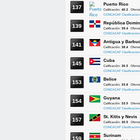
Puerto Rico
137
Calificación:
40.2
Ofens
CONCACAF Clasificacion
República Domin
139
Calificación:
39.4
Ofens
CONCACAF Clasificacion
Antigua y Barbu
141
Calificación:
38.4
Ofens
CONCACAF Clasificacion
Cuba
145
Calificación:
36.5
Ofens
CONCACAF Clasificacion
Belice
153
Calificación:
33.8
Ofens
CONCACAF Clasificacion
Guyana
154
Calificación:
33.5
Ofens
CONCACAF Clasificacion
St. Kitts y Nevis
157
Calificación:
30.5
Ofens
CONCACAF Clasificacion
Surinam
159