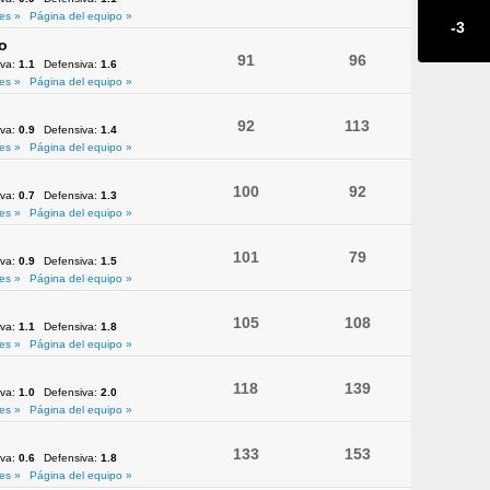
es »
Página del equipo »
-3
o
91
96
iva:
1.1
Defensiva:
1.6
es »
Página del equipo »
92
113
iva:
0.9
Defensiva:
1.4
es »
Página del equipo »
100
92
iva:
0.7
Defensiva:
1.3
es »
Página del equipo »
101
79
iva:
0.9
Defensiva:
1.5
es »
Página del equipo »
105
108
iva:
1.1
Defensiva:
1.8
es »
Página del equipo »
118
139
iva:
1.0
Defensiva:
2.0
es »
Página del equipo »
133
153
iva:
0.6
Defensiva:
1.8
es »
Página del equipo »