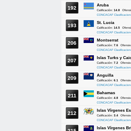
Aruba
192
Calificación:
14.8
Ofens
CONCACAF Clasificacion
St. Lucia
193
Calificación:
14.5
Ofens
CONCACAF Clasificacion
Montserrat
206
Calificación:
7.6
Ofensi
CONCACAF Clasificacion
Islas Turks y Cai
207
Calificación:
7.2
Ofensi
CONCACAF Clasificacion
Anguilla
209
Calificación:
6.1
Ofensi
CONCACAF Clasificacion
Bahamas
211
Calificación:
4.8
Ofensi
CONCACAF Clasificacion
Islas Vírgenes 
212
Calificación:
3.4
Ofensi
CONCACAF Clasificacion
Islas Vírgenes Br
215