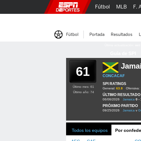
Fútbol
MLB
F. 
Lucha Libre
Olím
Fútbol
Portada
Resultados
L
Última actualización:
oct
Guía de SPI
Jama
61
CONCACAF
SPI RATINGS
Último mes: 61
General:
63.8
Ofensiva:
Último año: 74
ÚLTIMO RESULTADO
06/06/2026
Jamaica
0 - 
PRÓXIMO PARTIDO
09/25/2026
Jamaica
v
G
Todos los equipos
Por confede