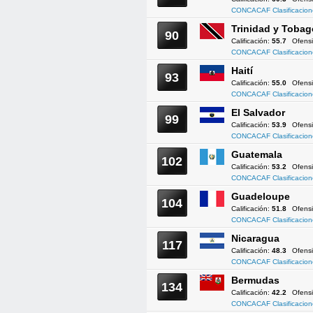
CONCACAF Clasificacion
Trinidad y Tobag
90
Calificación:
55.7
Ofens
CONCACAF Clasificacion
Haití
93
Calificación:
55.0
Ofens
CONCACAF Clasificacion
El Salvador
99
Calificación:
53.9
Ofens
CONCACAF Clasificacion
Guatemala
102
Calificación:
53.2
Ofens
CONCACAF Clasificacion
Guadeloupe
104
Calificación:
51.8
Ofens
CONCACAF Clasificacion
Nicaragua
117
Calificación:
48.3
Ofens
CONCACAF Clasificacion
Bermudas
134
Calificación:
42.2
Ofens
CONCACAF Clasificacion