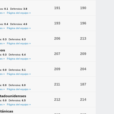
191
190
iva:
0.1
Defensiva:
3.8
es »
Página del equipo »
193
196
iva:
0.4
Defensiva:
4.6
es »
Página del equipo »
206
213
va:
0.3
Defensiva:
6.3
es »
Página del equipo »
cos
207
209
va:
0.3
Defensiva:
6.4
es »
Página del equipo »
209
204
va:
0.0
Defensiva:
5.1
es »
Página del equipo »
211
187
va:
0.0
Defensiva:
6.0
es »
Página del equipo »
Estadounidenses
212
214
va:
0.0
Defensiva:
6.5
es »
Página del equipo »
itánicas