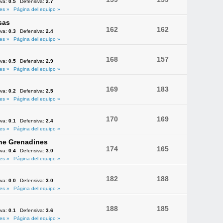
iva:
0.5
Defensiva:
2.7
es »
Página del equipo »
sas
162
162
iva:
0.3
Defensiva:
2.4
es »
Página del equipo »
168
157
iva:
0.5
Defensiva:
2.9
es »
Página del equipo »
169
183
iva:
0.2
Defensiva:
2.5
es »
Página del equipo »
170
169
iva:
0.1
Defensiva:
2.4
es »
Página del equipo »
the Grenadines
174
165
iva:
0.4
Defensiva:
3.0
es »
Página del equipo »
182
188
iva:
0.0
Defensiva:
3.0
es »
Página del equipo »
188
185
iva:
0.1
Defensiva:
3.6
es »
Página del equipo »