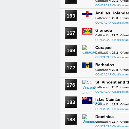
Calificación:
30.1
Ofens
CONCACAF Clasificacion
Antillas Holande
163
Calificación:
29.3
Ofens
CONCACAF Clasificacion
Granada
167
Calificación:
27.7
Ofens
CONCACAF Clasificacion
Curaçao
169
Calificación:
27.2
Ofens
CONCACAF Clasificacion
Barbados
172
Calificación:
26.8
Ofens
CONCACAF Clasificacion
St. Vincent and 
176
Calificación:
25.2
Ofens
CONCACAF Clasificacion
Islas Caimán
183
Calificación:
19.5
Ofens
CONCACAF Clasificacion
Dominica
188
Calificación:
16.7
Ofens
CONCACAF Clasificacion