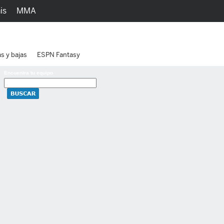
is
MMA
h
Juegos
Ediciones
as y bajas
ESPN Fantasy
Encuentra tu equipo