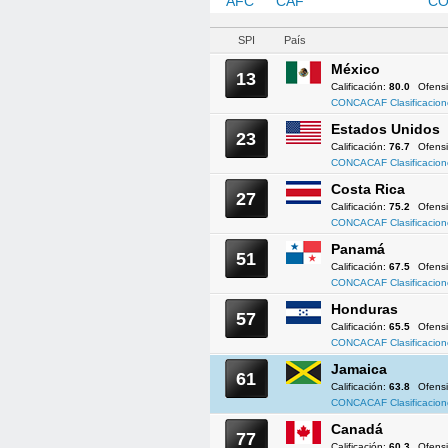
AFC
CAF
CONCACAF
CO
SPI
País
México
13
Calificación:
80.0
Ofens
CONCACAF Clasificacion
Estados Unidos
23
Calificación:
76.7
Ofens
CONCACAF Clasificacion
Costa Rica
27
Calificación:
75.2
Ofens
CONCACAF Clasificacion
Panamá
51
Calificación:
67.5
Ofens
CONCACAF Clasificacion
Honduras
57
Calificación:
65.5
Ofens
CONCACAF Clasificacion
Jamaica
61
Calificación:
63.8
Ofens
CONCACAF Clasificacion
Canadá
77
Calificación:
60.3
Ofens