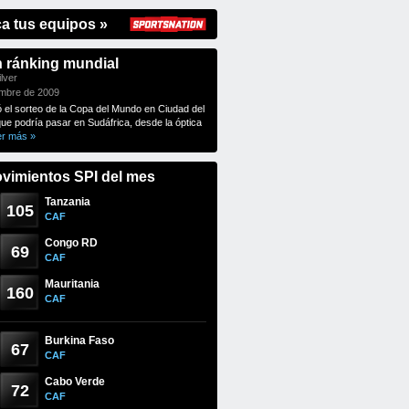
ca tus equipos »
n ránking mundial
lver
embre de 2009
ó el sorteo de la Copa del Mundo en Ciudad del
que podría pasar en Sudáfrica, desde la óptica
er más »
vimientos SPI del mes
Tanzania
105
CAF
Congo RD
69
CAF
Mauritania
160
CAF
Burkina Faso
67
CAF
Cabo Verde
72
CAF