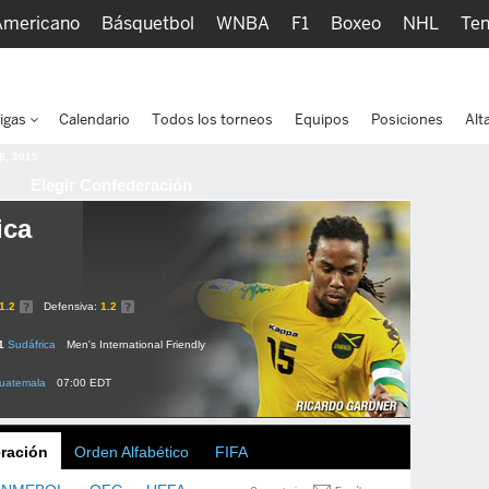
Americano
Básquetbol
WNBA
F1
Boxeo
NHL
Ten
picos
Más Deportes
Watc
igas
Calendario
Todos los torneos
Equipos
Posiciones
Alt
 8, 2015
Elegir Confederación
ica
1.2
Defensiva:
1.2
1
Sudáfrica
Men's International Friendly
uatemala
07:00 EDT
ración
Orden Alfabético
FIFA