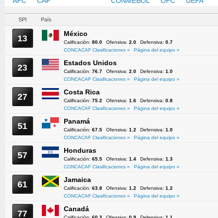
AFC
CAF
CONCACAF
CONMEBOL
OFC
UEFA
SPI
País
México
13
Calificación:
80.0
Ofensiva:
2.0
Defensiva:
0.7
CONCACAF Clasificaciones »
Página del equipo »
Estados Unidos
23
Calificación:
76.7
Ofensiva:
2.0
Defensiva:
1.0
CONCACAF Clasificaciones »
Página del equipo »
Costa Rica
27
Calificación:
75.2
Ofensiva:
1.6
Defensiva:
0.8
CONCACAF Clasificaciones »
Página del equipo »
Panamá
51
Calificación:
67.5
Ofensiva:
1.2
Defensiva:
1.0
CONCACAF Clasificaciones »
Página del equipo »
Honduras
57
Calificación:
65.5
Ofensiva:
1.4
Defensiva:
1.3
CONCACAF Clasificaciones »
Página del equipo »
Jamaica
61
Calificación:
63.8
Ofensiva:
1.2
Defensiva:
1.2
CONCACAF Clasificaciones »
Página del equipo »
Canadá
77
Calificación:
60.3
Ofensiva:
0.9
Defensiva:
1.1