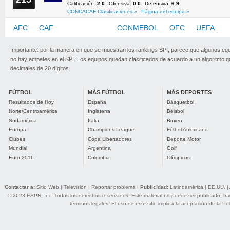
Calificación:
2.0
Ofensiva:
0.0
Defensiva:
6.9
CONCACAF Clasificaciones »
Página del equipo »
AFC
CAF
CONCACAF
CONMEBOL
OFC
UEFA
Importante: por la manera en que se muestran los rankings SPI, parece que algunos eq
no hay empates en el SPI. Los equipos quedan clasificados de acuerdo a un algoritmo 
decimales de 20 dígitos.
FÚTBOL
MÁS FÚTBOL
MÁS DEPORTES
Resultados de Hoy
España
Básquetbol
Norte/Centroamérica
Inglaterra
Béisbol
Sudamérica
Italia
Boxeo
Europa
Champions League
Fútbol Americano
Clubes
Copa Libertadores
Deporte Motor
Mundial
Argentina
Golf
Euro 2016
Colombia
Olímpicos
Contactar a:
Sitio Web
|
Televisión
|
Reportar problema
|
Publicidad:
Latinoamérica
|
EE.UU.
|
© 2023 ESPN, Inc. Todos los derechos reservados. Este material no puede ser publicado, trans
términos legales
. El uso de este sitio implica la aceptación de la
Pol