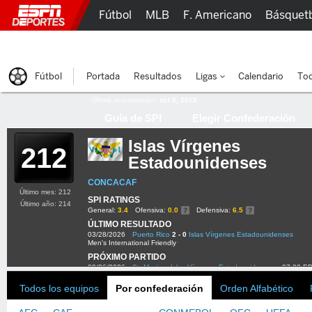
Fútbol
MLB
F. Americano
Básquet
Lucha Libre
Olímpicos
Más Deportes
Fútbol
Portada
Resultados
Ligas
Calendario
Tod
Última actualización:
oct 8, 2015
Guía de SPI
Elegir Confederación
Islas Vírgenes
212
Estadounidenses
CONCACAF
Último mes: 212
SPI RATINGS
Último año: 214
General:
3.4
Ofensiva:
0.0
Defensiva:
6.5
ÚLTIMO RESULTADO
03/28/2026
Puerto Rico
2 - 0
Islas Vírgenes Estadounidenses
Men's International Friendly
PRÓXIMO PARTIDO
09/26/2026
St. Martin
v
Islas Vírgenes Estadounidenses
07:00 E
Todos los equipos
Por confederación
Orden Alfabético