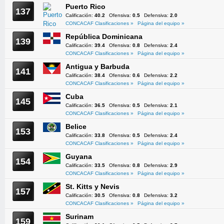
Puerto Rico
137
Calificación:
40.2
Ofensiva:
0.5
Defensiva:
2.0
CONCACAF Clasificaciones »
Página del equipo »
República Dominicana
139
Calificación:
39.4
Ofensiva:
0.8
Defensiva:
2.4
CONCACAF Clasificaciones »
Página del equipo »
Antigua y Barbuda
141
Calificación:
38.4
Ofensiva:
0.6
Defensiva:
2.2
CONCACAF Clasificaciones »
Página del equipo »
Cuba
145
Calificación:
36.5
Ofensiva:
0.5
Defensiva:
2.1
CONCACAF Clasificaciones »
Página del equipo »
Belice
153
Calificación:
33.8
Ofensiva:
0.5
Defensiva:
2.4
CONCACAF Clasificaciones »
Página del equipo »
Guyana
154
Calificación:
33.5
Ofensiva:
0.8
Defensiva:
2.9
CONCACAF Clasificaciones »
Página del equipo »
St. Kitts y Nevis
157
Calificación:
30.5
Ofensiva:
0.8
Defensiva:
3.2
CONCACAF Clasificaciones »
Página del equipo »
Surinam
159