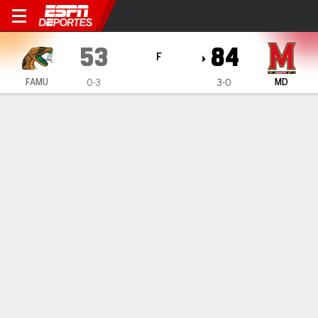
Florida A&M Rattlers en Mar
53
84
F
FAMU
MD
0-3
3-0
Resumen
Ficha
Estadísticas de Equipo
Florida A&M Rattlers
Estadísticas
TITULARES
MIN
PTS
FG
3PT
REB
AST
PÉR
PF
S. Burnside
#
35
5
0
0-1
0-0
1
0
1
1
T. Shirley
#
22
21
10
3-6
2-3
7
2
3
5
S. Young
#
4
18
5
2-4
1-3
3
1
1
0
J. Chatman
#
2
7
0
0-1
0-1
0
0
1
1