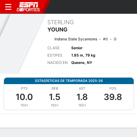
STERLING
YOUNG
Indiana State Sycamores
#0
G
CLASE
Senior
EST/PES
1.85 m, 79 kg
NACIDO EN
Queens, NY
ESTADÍSTICAS DE TEMPORADA 2025-26
PTS
REB
AST
FG%
10.0
1.5
1.8
39.8
150+
150+
150+
Perfil de Jugador
Noticias
Estadísticas
Bio
Splits
Resumen