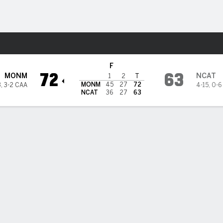
o
NCAAM
Más Deportes
arolina A&T Aggies
F
72
63
MONM
NCAT
1
2
T
MONM
45
27
72
3
,
3-2 CAA
4-15
,
0-6
NCAT
36
27
63