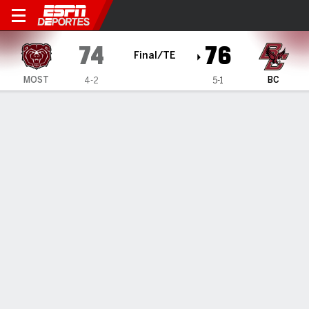
Boston College Eagles vs Mi
74
76
Final/TE
MOST
BC
4-2
5-1
Resumen
Ficha
Estadísticas de Equipo
1
2
OT
T
MOST
26
38
10
74
BC
29
35
12
76
LÍDERES DEL JUEGO