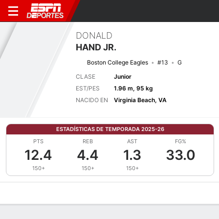
DONALD
HAND JR.
Boston College Eagles
#13
G
CLASE
Junior
EST/PES
1.96 m, 95 kg
NACIDO EN
Virginia Beach, VA
ESTADÍSTICAS DE TEMPORADA 2025-26
PTS
REB
AST
FG%
12.4
4.4
1.3
33.0
150+
150+
150+
Perfil de Jugador
Noticias
Estadísticas
Bio
Splits
Resumen