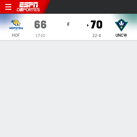
Hofstra Pride en UNC Wilmi
66
70
F
HOF
UNCW
17-10
22-4
Resumen
Ficha
Estadísticas de Equipo
1
2
T
HOF
32
34
66
UNCW
34
36
70
LÍDERES DEL JUEGO