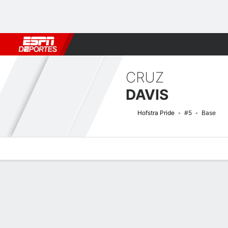
Fútbol
MLB
F. Americano
Básquetbol
WNBA
F1
Boxe
CRUZ
DAVIS
Hofstra Pride
#5
Base
Perfil de Jugador
Noticias
Estadísticas
Bio
Splits
Resumen