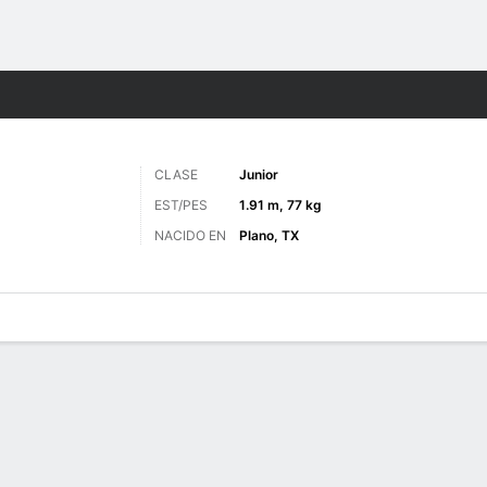
o
NCAAM
Más Deportes
CLASE
Junior
EST/PES
1.91 m, 77 kg
NACIDO EN
Plano, TX
 de Juegos