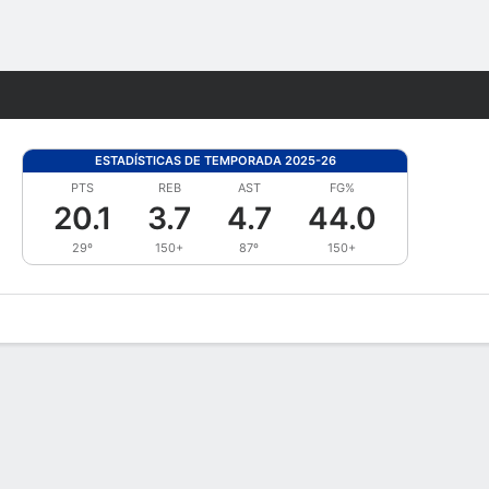
Watch
Juegos
ESTADÍSTICAS DE TEMPORADA 2025-26
PTS
REB
AST
FG%
20.1
3.7
4.7
44.0
29º
150+
87º
150+