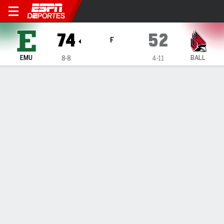
Eastern Michigan Eagles en B
74
52
F
EMU
BALL
8-8
4-11
Resumen
Ficha
Estadísticas de Equipo
1
2
T
EMU
39
35
74
BALL
25
27
52
LÍDERES DEL JUEGO