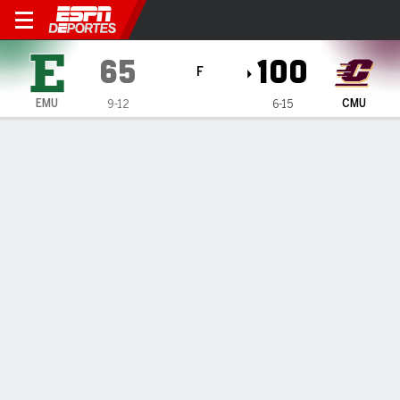
Eastern Michigan Eagles en
65
100
F
EMU
CMU
9-12
6-15
Resumen
Ficha
Estadísticas de Equipo
1
2
T
EMU
36
29
65
CMU
38
62
100
LÍDERES DEL JUEGO