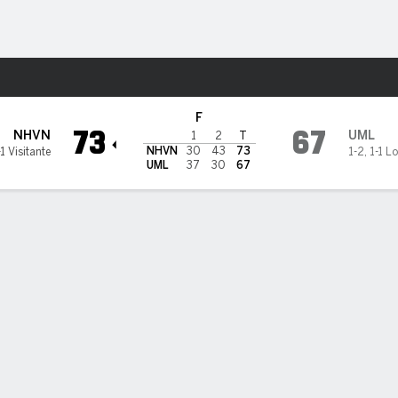
o
NCAAM
Más Deportes
ss Lowell River Hawks
F
73
67
NHVN
UML
1
2
T
NHVN
30
43
73
-1 Visitante
1-2
,
1-1 L
UML
37
30
67