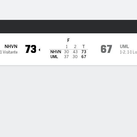
o
NCAAM
Más Deportes
ss Lowell River Hawks
F
73
67
NHVN
UML
1
2
T
NHVN
30
43
73
-1 Visitante
1-2
,
1-1 L
UML
37
30
67
PT
TL A-I
REB
AST
PÉR
STL
BLK
OREB
DREB