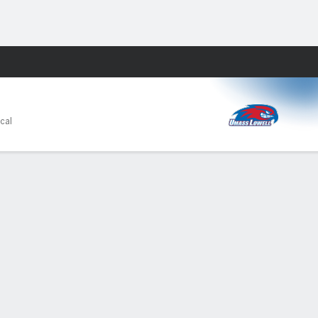
Watch
Juegos
ocal
PF