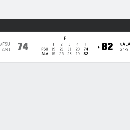
o
NCAAW
Más Deportes
rida State Seminoles
F
74
82
FSU
AL
9
8
1
2
3
4
T
FSU
19
21
11
23
74
23-11
24-9
ALA
15
25
23
19
82
ÍSTICAS DE EQUIPO