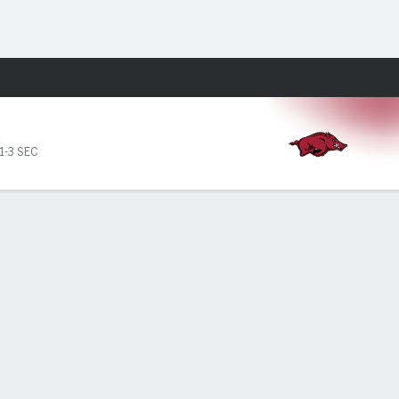
Watch
Juegos
K
1-3 SEC