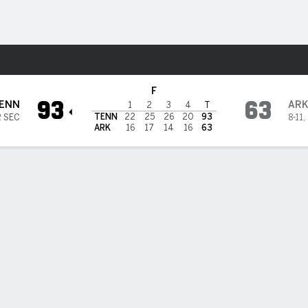
o
NCAAW
Más Deportes
 en Arkansas Razorbacks
F
93
63
ENN
AR
1
2
3
4
T
TENN
22
25
26
20
93
2 SEC
8-11
,
ARK
16
17
14
16
63
ÍSTICAS DE EQUIPO