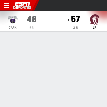
Central Arkansas Bears en Li
48
57
F
CARK
LR
6-3
3-5
Resumen
Ficha
Estadísticas de Equipo
ESTADÍSTICAS DE EQUIPO
FG
19-60
16-50
FG%
32
32
3PT
4-13
5-19
3PT%
31
26