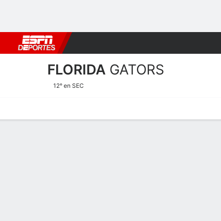
Fútbol
MLB
F. Americano
Básquetbol
WNBA
F1
Boxe
FLORIDA
GATORS
12° en SEC
Calendario
Estadísticas
Plantilla
Calendario 2026-27
GATORS
NCAAW
TEMPORADA REGULAR