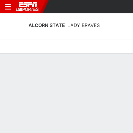
ALCORN STATE
LADY BRAVES
Calendario
Estadísticas
Plantilla
Calendario Alcorn State Lady Braves
2026-27
Sin información disponible