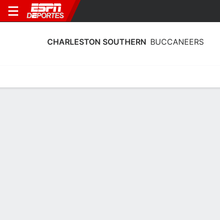
CHARLESTON SOUTHERN
BUCCANEERS
Calendario
Estadísticas
Plantilla
Calendario Charleston Southern
Buccaneers 2026-27
Temporada Regular
FECHA
OPONENTE
HORA
TV
ENTRADAS
Dom., 20/12
12:00 AM