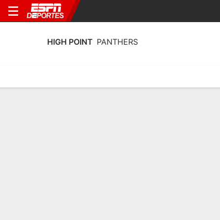
HIGH POINT
PANTHERS
Calendario
Estadísticas
Plantilla
Calendario High Point Panthers 2026-
27
Sin información disponible