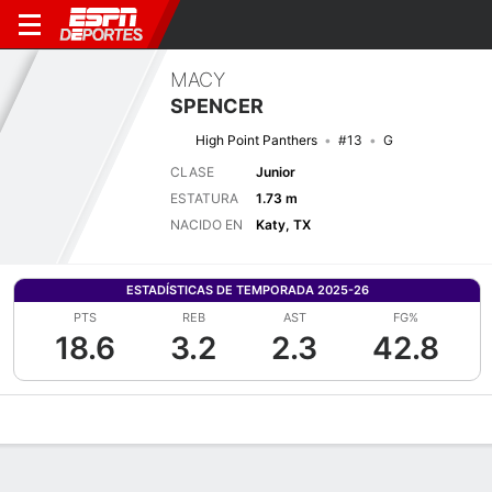
MACY
SPENCER
High Point Panthers
#13
G
CLASE
Junior
ESTATURA
1.73 m
NACIDO EN
Katy, TX
ESTADÍSTICAS DE TEMPORADA 2025-26
PTS
REB
AST
FG%
18.6
3.2
2.3
42.8
Perfil de Jugador
Noticias
Estadísticas
Bio
Resumen de Jue