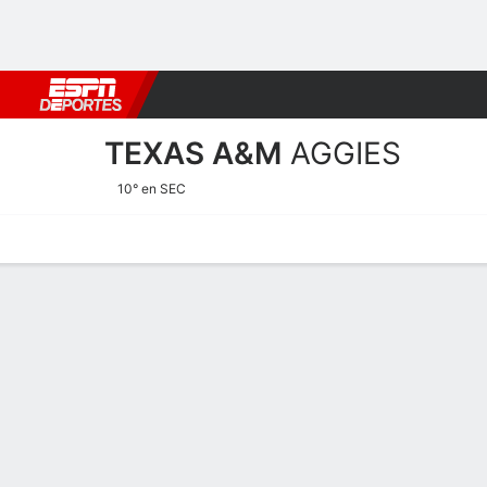
Fútbol
MLB
F. Americano
Básquetbol
WNBA
F1
Boxe
TEXAS A&M
AGGIES
10° en SEC
Calendario
Estadísticas
Plantilla
Calendario Texas A&M Agg