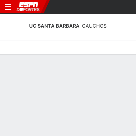
UC SANTA BARBARA
GAUCHOS
Calendario
Estadísticas
Plantilla
Calendario UC Santa Barbara Gauchos
2026-27
Temporada Regular
FECHA
OPONENTE
HORA
TV
ENTRADAS
Sáb., 14/11
12:00 AM