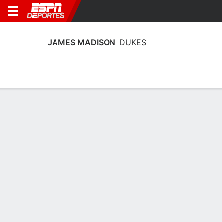
JAMES MADISON
DUKES
Calendario
Estadísticas
Plantilla
Calendario James Madison Dukes
2026-27
Sin información disponible