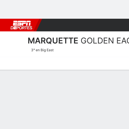
Fútbol
MLB
F. Americano
Básquetbol
WNBA
F1
Boxe
MARQUETTE
GOLDEN EA
3° en Big East
Calendario
Estadísticas
Plantilla
Estadísticas de Marquette