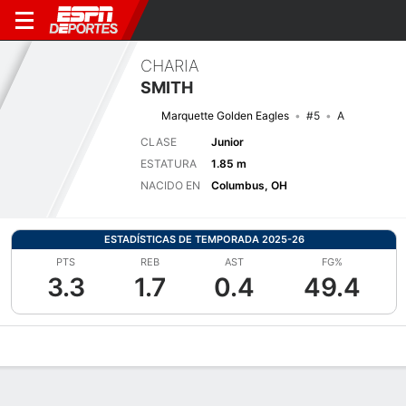
CHARIA
SMITH
Marquette Golden Eagles
#5
A
CLASE
Junior
ESTATURA
1.85 m
NACIDO EN
Columbus, OH
ESTADÍSTICAS DE TEMPORADA 2025-26
PTS
REB
AST
FG%
3.3
1.7
0.4
49.4
Perfil de Jugador
Noticias
Estadísticas
Bio
Resumen de Jue