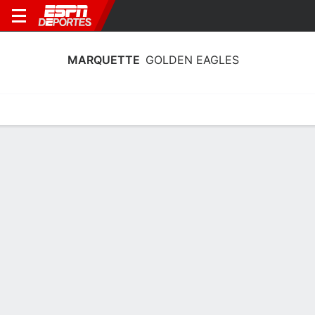
MARQUETTE
GOLDEN EAGLES
Calendario
Estadísticas
Plantilla
Calendario Marquette Golden Eagles
2026-27
Sin información disponible