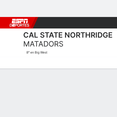
Fútbol
MLB
F. Americano
Básquetbol
WNBA
F1
Boxe
CAL STATE NORTHRIDGE
MATADORS
8° en Big West
Calendario
Estadísticas
Plantilla
Plantel Cal State Northrid