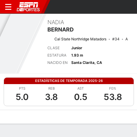
NADIA
BERNARD
Cal State Northridge Matadors
#34
A
CLASE
Junior
ESTATURA
1.93 m
NACIDO EN
Santa Clarita, CA
ESTADÍSTICAS DE TEMPORADA 2025-26
PTS
REB
AST
FG%
5.0
3.8
0.5
53.8
Perfil de Jugador
Noticias
Estadísticas
Bio
Resumen de Jue