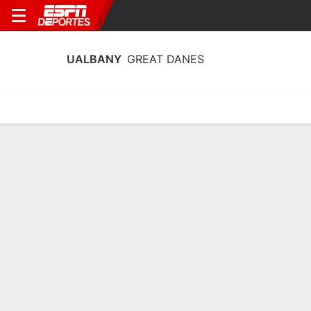
UALBANY
GREAT DANES
Calendario
Estadísticas
Plantilla
Plantel UAlbany Great Danes
Entrenador
Kelly Morrone