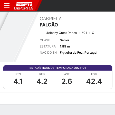
GABRIELA
FALCÃO
UAlbany Great Danes
#21
C
CLASE
Senior
ESTATURA
1.85 m
NACIDO EN
Figueira da Foz, Portugal
ESTADÍSTICAS DE TEMPORADA 2025-26
PTS
REB
AST
FG%
4.1
4.2
2.6
42.4
Perfil de Jugador
Noticias
Estadísticas
Bio
Resumen de Jue